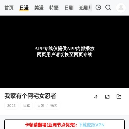
0
首页
日漫
美漫
特摄
日剧
追剧周表
今日更新
我的观影记录
暂无观看影片的记录
我家有个阿宅女忍者
2025
日本
日常
/
搞笑
卡顿请翻墙(亚洲节点优先):
下载虎跃VPN