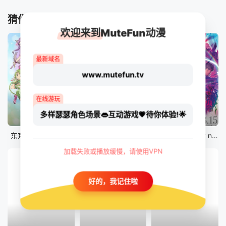
猜你喜欢
欢迎来到MuteFun动漫
最新域名
www.mutefun.tv
在线游玩
多样瑟瑟角色场景👄互动游戏💗待你体验!🌟
12集全
12集全
剧场版
东京猫猫 NEW～♡
真・进化果 实不知不觉踏上胜利的人生
剧场版 Fate/stay night [Heaven&#039;s Feel] III.spring song
加载失败或播放缓慢，请使用VPN
好的，我记住啦