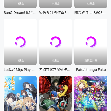
13集全
14集全
12集全
BanG Dream! It&#039;s MyGO!!!!!
物语系列 外传季&amp;怪物季
随兴旅-That&#039;s Journey-
12集全
12集全
更新至01集
Let&#039;s Play 充满挑战的人生
差点在迷宫深处被信任的伙伴杀掉，但靠着天赐技能「无限扭蛋」获得等级9999的伙伴，我要向前队友和世界展开复仇&amp;「给他们好看！」
Fate/strange Fake