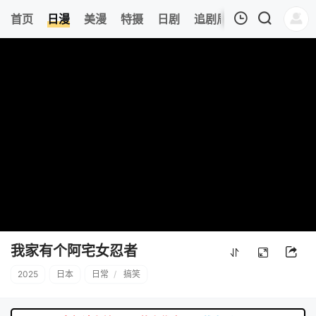
0
首页
日漫
美漫
特摄
日剧
追剧周表
今日更新
我的观影记录
暂无观看影片的记录
我家有个阿宅女忍者
2025
日本
日常
/
搞笑