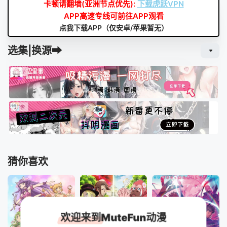
卡顿请翻墙(亚洲节点优先):
下载虎跃VPN
APP高速专线可前往APP观看
点我下载APP（仅安卓/苹果暂无）
选集|换源➡
猜你喜欢
欢迎来到MuteFun动漫