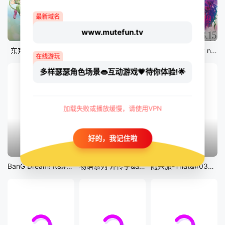
最新域名
www.mutefun.tv
12集全
12集全
剧场版
东京猫猫 NEW～♡
真・进化果 实不知不觉踏上胜利的人生
剧场版 Fate/stay night [Heaven&#039;s Feel] III.spring song
在线游玩
多样瑟瑟角色场景👄互动游戏💗待你体验!🌟
加载失败或播放缓慢，请使用VPN
好的，我记住啦
13集全
14集全
12集全
BanG Dream! It&#039;s MyGO!!!!!
物语系列 外传季&amp;怪物季
随兴旅-That&#039;s Journey-