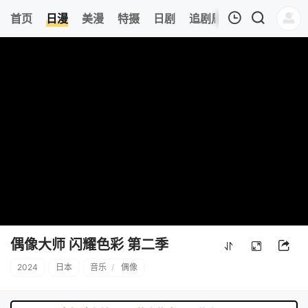
6
首页
日漫
美漫
特摄
日剧
追剧周表
今日更新
我的观影记录
暂无观看影片的记录
偶像大师 闪耀色彩 第二季
2024
日本
音乐
/
偶像