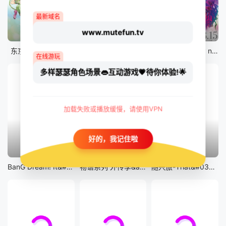
最新域名
www.mutefun.tv
12集全
12集全
剧场版
东京猫猫 NEW～♡
真・进化果 实不知不觉踏上胜利的人生
剧场版 Fate/stay night [Heaven&#039;s Feel] III.spring song
在线游玩
多样瑟瑟角色场景👄互动游戏💗待你体验!🌟
加载失败或播放缓慢，请使用VPN
好的，我记住啦
13集全
14集全
12集全
BanG Dream! It&#039;s MyGO!!!!!
物语系列 外传季&amp;怪物季
随兴旅-That&#039;s Journey-