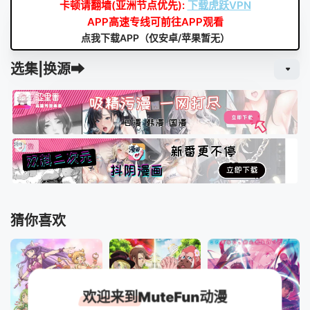
卡顿请翻墙(亚洲节点优先):
下载虎跃VPN
APP高速专线可前往APP观看
点我下载APP（仅安卓/苹果暂无）
选集|换源➡
猜你喜欢
欢迎来到MuteFun动漫