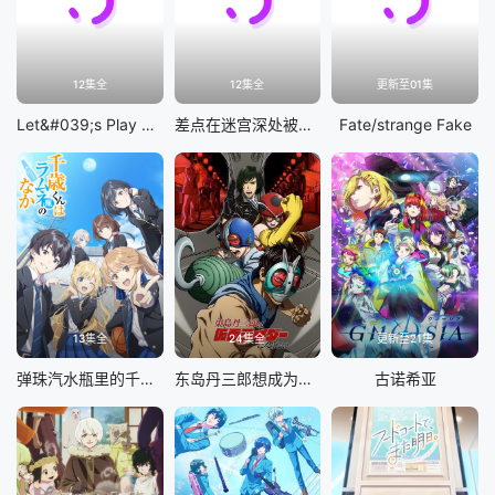
12集全
12集全
更新至01集
Let&#039;s Play 充满挑战的人生
差点在迷宫深处被信任的伙伴杀掉，但靠着天赐技能「无限扭蛋」获得等级9999的伙伴，我要向前队友和世界展开复仇&amp;「给他们好看！」
Fate/strange Fake
13集全
24集全
更新至21集
弹珠汽水瓶里的千岁同学
东岛丹三郎想成为假面骑士
古诺希亚