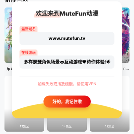
欢迎来到MuteFun动漫
最新域名
www.mutefun.tv
在线游玩
12集全
12集全
剧场版
多样瑟瑟角色场景👄互动游戏💗待你体验!🌟
东京猫猫 NEW～♡
真・进化果 实不知不觉踏上胜利的人生
剧场版 Fate/stay night [Heaven&#039;s Feel] III.spring song
加载失败或播放缓慢，请使用VPN
好的，我记住啦
13集全
14集全
12集全