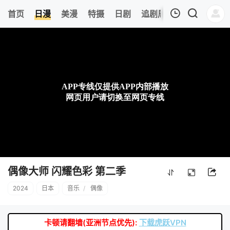
0
首页
日漫
美漫
特摄
日剧
追剧周表
今日更新
我的观影记录
暂无观看影片的记录
偶像大师 闪耀色彩 第二季
2024
日本
音乐
/
偶像
卡顿请翻墙(亚洲节点优先):
下载虎跃VPN