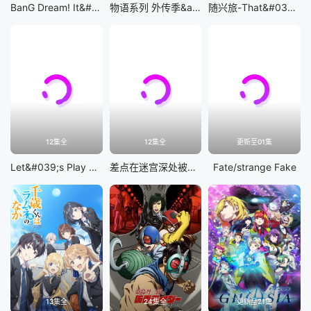
BanG Dream! It&#039;s MyGO!!!!!
物语系列 外传季&amp;怪物季
随兴旅-That&#039;s Journey-
12集全
12集全
更新至01集
Let&#039;s Play 充满挑战的人生
差点在迷宫深处被信任的伙伴杀掉，但靠着天赐技能「无限扭蛋」获得等级9999的伙伴，我要向前队友和世界展开复仇&amp;「给他们好看！」
Fate/strange Fake
13集全
24集全
更新至21集