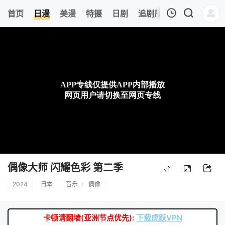
8
首页
日漫
美漫
特摄
日剧
追剧周表
今日更新
我的观影记录
暂无观看影片的记录
偶像大师 闪耀色彩 第二季
2024
日本
音乐
/
偶像
卡顿请翻墙(亚洲节点优先):
下载虎跃VPN