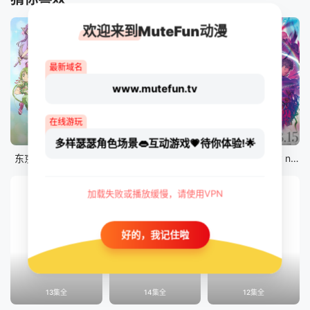
欢迎来到MuteFun动漫
最新域名
www.mutefun.tv
在线游玩
12集全
12集全
剧场版
多样瑟瑟角色场景👄互动游戏💗待你体验!🌟
东京猫猫 NEW～♡
真・进化果 实不知不觉踏上胜利的人生
剧场版 Fate/stay night [Heaven&#039;s Feel] III.spring song
加载失败或播放缓慢，请使用VPN
好的，我记住啦
13集全
14集全
12集全