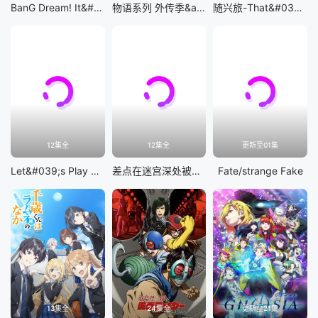
BanG Dream! It&#039;s MyGO!!!!!
物语系列 外传季&amp;怪物季
随兴旅-That&#039;s Journey-
12集全
12集全
更新至01集
Let&#039;s Play 充满挑战的人生
差点在迷宫深处被信任的伙伴杀掉，但靠着天赐技能「无限扭蛋」获得等级9999的伙伴，我要向前队友和世界展开复仇&amp;「给他们好看！」
Fate/strange Fake
13集全
24集全
更新至21集