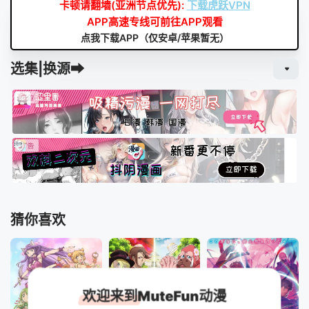
卡顿请翻墙(亚洲节点优先):
下载虎跃VPN
APP高速专线可前往APP观看
点我下载APP（仅安卓/苹果暂无）
选集|换源➡
猜你喜欢
欢迎来到MuteFun动漫