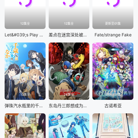
12集全
12集全
更新至01集
Let&#039;s Play 充满挑战的人生
差点在迷宫深处被信任的伙伴杀掉，但靠着天赐技能「无限扭蛋」获得等级9999的伙伴，我要向前队友和世界展开复仇&amp;「给他们好看！」
Fate/strange Fake
13集全
24集全
更新至21集
弹珠汽水瓶里的千岁同学
东岛丹三郎想成为假面骑士
古诺希亚