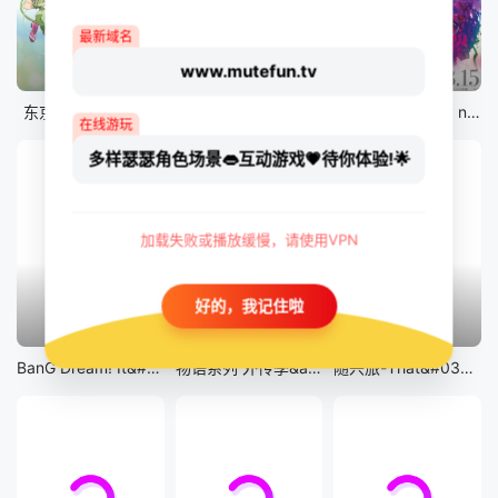
最新域名
www.mutefun.tv
12集全
12集全
剧场版
东京猫猫 NEW～♡
真・进化果 实不知不觉踏上胜利的人生
剧场版 Fate/stay night [Heaven&#039;s Feel] III.spring song
在线游玩
多样瑟瑟角色场景👄互动游戏💗待你体验!🌟
加载失败或播放缓慢，请使用VPN
好的，我记住啦
13集全
14集全
12集全
BanG Dream! It&#039;s MyGO!!!!!
物语系列 外传季&amp;怪物季
随兴旅-That&#039;s Journey-