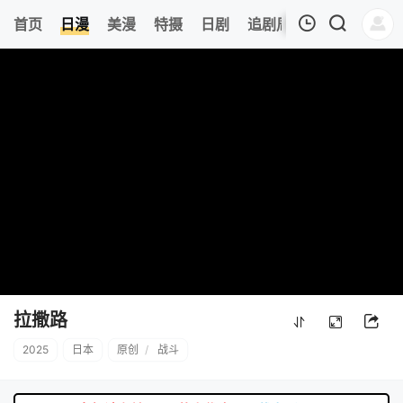
0
首页
日漫
美漫
特摄
日剧
追剧周表
今日更新
我的观影记录
暂无观看影片的记录
拉撒路
2025
日本
原创
/
战斗