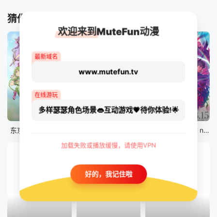
猜你喜欢
欢迎来到MuteFun动漫
最新域名
www.mutefun.tv
在线游玩
多样瑟瑟角色场景👄互动游戏💗待你体验!🌟
12集全
12集全
剧场版
东京猫猫 NEW～♡
真・进化果 实不知不觉踏上胜利的人生
剧场版 Fate/stay night [Heaven&#039;s Feel] III.spring song
加载失败或播放缓慢，请使用VPN
好的，我记住啦