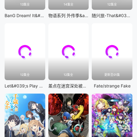
13集全
14集全
12集全
BanG Dream! It&#039;s MyGO!!!!!
物语系列 外传季&amp;怪物季
随兴旅-That&#039;s Journey-
12集全
12集全
更新至01集
Let&#039;s Play 充满挑战的人生
差点在迷宫深处被信任的伙伴杀掉，但靠着天赐技能「无限扭蛋」获得等级9999的伙伴，我要向前队友和世界展开复仇&amp;「给他们好看！」
Fate/strange Fake