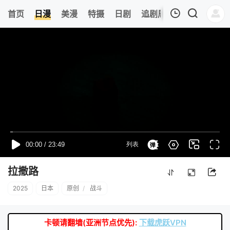
0
首页
日漫
美漫
特摄
日剧
追剧周表
今日更新
我的观影记录
暂无观看影片的记录
拉撒路
2025
日本
原创
/
战斗
卡顿请翻墙(亚洲节点优先):
下载虎跃VPN