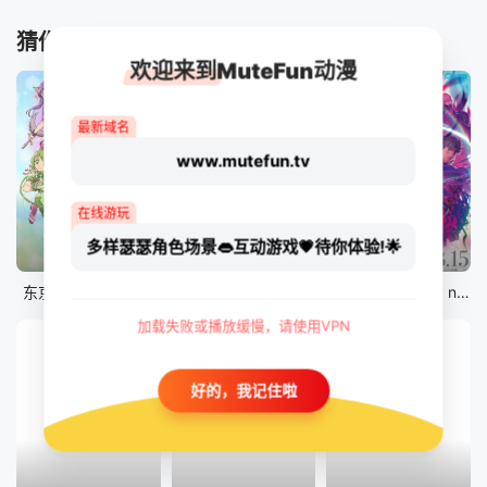
猜你喜欢
欢迎来到MuteFun动漫
最新域名
www.mutefun.tv
在线游玩
多样瑟瑟角色场景👄互动游戏💗待你体验!🌟
12集全
12集全
剧场版
东京猫猫 NEW～♡
真・进化果 实不知不觉踏上胜利的人生
剧场版 Fate/stay night [Heaven&#039;s Feel] III.spring song
加载失败或播放缓慢，请使用VPN
好的，我记住啦