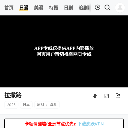
0
首页
日漫
美漫
特摄
日剧
追剧周表
今日更新
我的观影记录
暂无观看影片的记录
拉撒路
2025
日本
原创
/
战斗
卡顿请翻墙(亚洲节点优先):
下载虎跃VPN