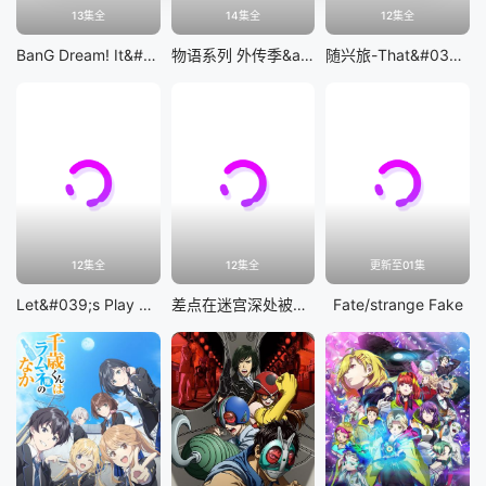
13集全
14集全
12集全
BanG Dream! It&#039;s MyGO!!!!!
物语系列 外传季&amp;怪物季
随兴旅-That&#039;s Journey-
12集全
12集全
更新至01集
Let&#039;s Play 充满挑战的人生
差点在迷宫深处被信任的伙伴杀掉，但靠着天赐技能「无限扭蛋」获得等级9999的伙伴，我要向前队友和世界展开复仇&amp;「给他们好看！」
Fate/strange Fake