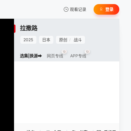
观看记录
登录
我的观影记录
拉撒路
2025
日本
原创
战斗
/
13
13
选集|换源➡
网页专线
APP专线
暂无观看影片的记录
拉撒路 -
手机扫一扫继续看