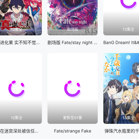
12集全
剧场版
13集全
真・进化果 实不知不觉踏上胜利的人生
剧场版 Fate/stay night [Heaven&#039;s Feel] III.spring song
12集全
更新至01集
13集全
差点在迷宫深处被信任的伙伴杀掉，但靠着天赐技能「无限扭蛋」获得等级9999的伙伴，我要向前队友和世界展开复仇&amp;「给他们好看！」
Fate/strange Fake
弹珠汽水瓶里的