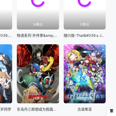
14集全
12集全
BanG Dream! It&#039;s MyGO!!!!!
物语系列 外传季&amp;怪物季
随兴旅-That&#039;s Journey-
24集全
更新至21集
千岁同学
东岛丹三郎想成为假面骑士
古诺希亚
繁