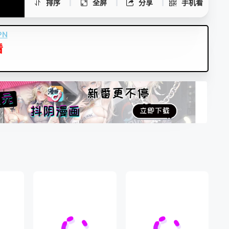
排序
全屏
分享
手机看
PN
看