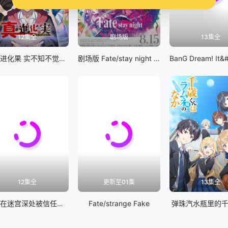
12集全
剧场版
13集全
真・进化果 实不知不觉踏上胜利的人生
剧场版 Fate/stay night [Heaven&#039;s Feel] III.spring song
12集全
更新至01集
13集全
差点在迷宫深处被信任的伙伴杀掉，但靠着天赐技能「无限扭蛋」获得等级9999的伙伴，我要向前队友和世界展开复仇&amp;「给他们好看！」
Fate/strange Fake
弹珠汽水瓶里的