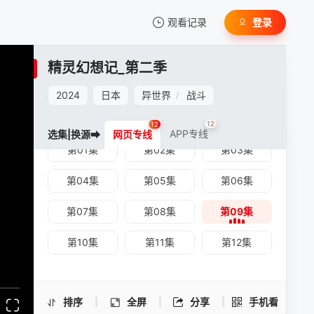
观看记录
登录
我的观影记录
精灵幻想记_第二季
2024
日本
异世界
战斗
/
12
12
APP专线
选集|换源➡
网页专线
第01集
第02集
第03集
暂无观看影片的记录
精灵幻想记_第二季 -第09集
第04集
第05集
第06集
手机扫一扫继续看
第07集
第08集
第09集
第10集
第11集
第12集
排序
全屏
分享
手机看