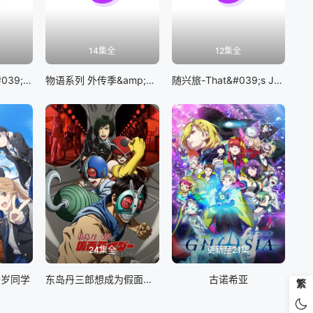
14集全
12集全
BanG Dream! It&#039;s MyGO!!!!!
物语系列 外传季&amp;怪物季
随兴旅-That&#039;s Journey-
24集全
更新至21集
千岁同学
东岛丹三郎想成为假面骑士
古诺希亚
繁