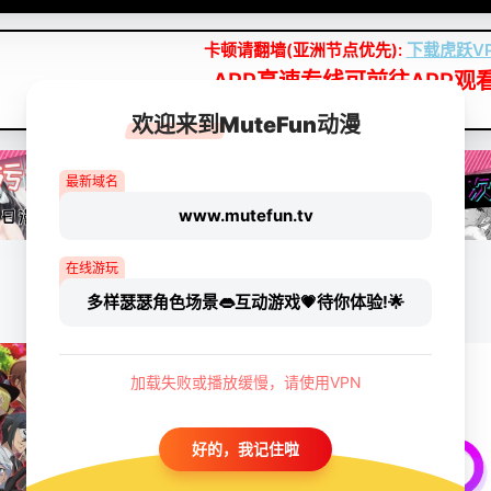
卡顿请翻墙(亚洲节点优先):
下载虎跃V
APP高速专线可前往APP观
点我下载APP（仅安卓/苹果暂无）
欢迎来到MuteFun动漫
最新域名
www.mutefun.tv
在线游玩
多样瑟瑟角色场景👄互动游戏💗待你体验!🌟
加载失败或播放缓慢，请使用VPN
好的，我记住啦