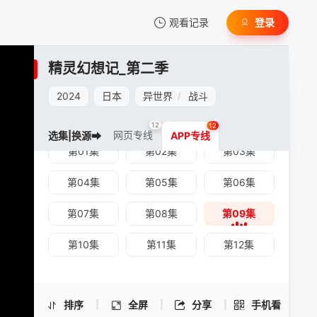
观看记录
登录
我的观影记录
精灵幻想记_第二季
2024
日本
异世界
战斗
/
12
12
网页专线
选集|换源➡
APP专线
第01集
第02集
第03集
暂无观看影片的记录
精灵幻想记_第二季 -第09集
第04集
第05集
第06集
手机扫一扫继续看
第07集
第08集
第09集
第10集
第11集
第12集
排序
全屏
分享
手机看