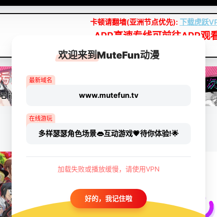
卡顿请翻墙(亚洲节点优先):
下载虎跃V
APP高速专线可前往APP观
点我下载APP（仅安卓/苹果暂无）
欢迎来到MuteFun动漫
最新域名
www.mutefun.tv
在线游玩
多样瑟瑟角色场景👄互动游戏💗待你体验!🌟
加载失败或播放缓慢，请使用VPN
好的，我记住啦