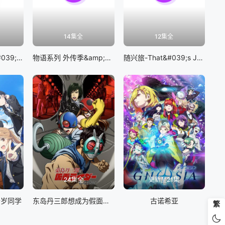
14集全
12集全
BanG Dream! It&#039;s MyGO!!!!!
物语系列 外传季&amp;怪物季
随兴旅-That&#039;s Journey-
24集全
更新至21集
千岁同学
东岛丹三郎想成为假面骑士
古诺希亚
繁