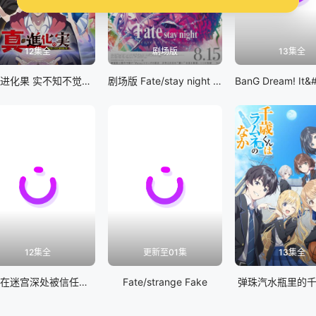
12集全
剧场版
13集全
真・进化果 实不知不觉踏上胜利的人生
剧场版 Fate/stay night [Heaven&#039;s Feel] III.spring song
12集全
更新至01集
13集全
差点在迷宫深处被信任的伙伴杀掉，但靠着天赐技能「无限扭蛋」获得等级9999的伙伴，我要向前队友和世界展开复仇&amp;「给他们好看！」
Fate/strange Fake
弹珠汽水瓶里的