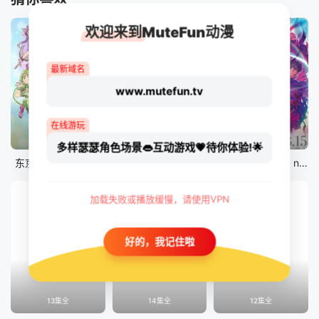
欢迎来到MuteFun动漫
最新域名
www.mutefun.tv
在线游玩
12集全
12集全
剧场版
多样瑟瑟角色场景👄互动游戏💗待你体验!🌟
东京猫猫 NEW～♡
真・进化果 实不知不觉踏上胜利的人生
剧场版 Fate/stay night [Heaven&#039;s Feel] III.spring song
加载失败或播放缓慢，请使用VPN
好的，我记住啦
13集全
14集全
12集全