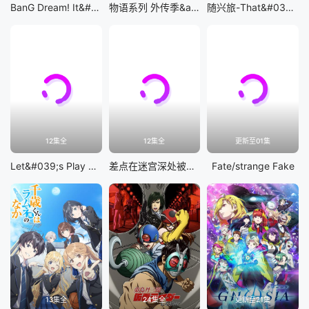
BanG Dream! It&#039;s MyGO!!!!!
物语系列 外传季&amp;怪物季
随兴旅-That&#039;s Journey-
12集全
12集全
更新至01集
Let&#039;s Play 充满挑战的人生
差点在迷宫深处被信任的伙伴杀掉，但靠着天赐技能「无限扭蛋」获得等级9999的伙伴，我要向前队友和世界展开复仇&amp;「给他们好看！」
Fate/strange Fake
13集全
24集全
更新至21集