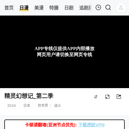
0
首页
日漫
美漫
特摄
日剧
追剧周表
今日更新
我的观影记录
暂无观看影片的记录
精灵幻想记_第二季
2024
日本
异世界
/
战斗
卡顿请翻墙(亚洲节点优先):
下载虎跃VPN