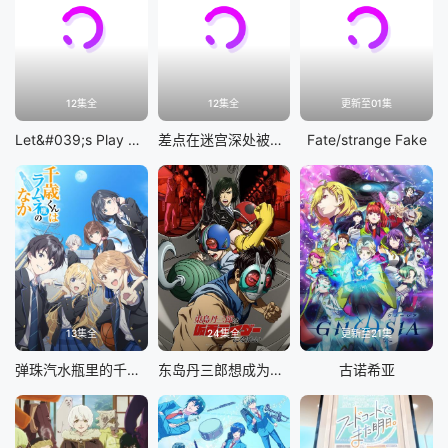
12集全
12集全
更新至01集
Let&#039;s Play 充满挑战的人生
差点在迷宫深处被信任的伙伴杀掉，但靠着天赐技能「无限扭蛋」获得等级9999的伙伴，我要向前队友和世界展开复仇&amp;「给他们好看！」
Fate/strange Fake
13集全
24集全
更新至21集
弹珠汽水瓶里的千岁同学
东岛丹三郎想成为假面骑士
古诺希亚