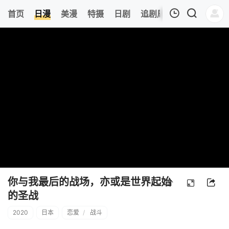
8
首页
日漫
美漫
特摄
日剧
追剧周表
今日更新
我的观影记录
暂无观看影片的记录
你与我最后的战场，亦或是世界起始
的圣战
2020
日本
恋爱
/
战斗