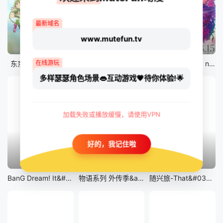
最新域名
www.mutefun.tv
12集全
12集全
剧场版
在线游玩
东京猫猫 NEW～♡
真・进化果 实不知不觉踏上胜利的人生
剧场版 Fate/stay night [Heaven&#039;s Feel] III.spring song
多样瑟瑟角色场景👄互动游戏💗待你体验!🌟
加载失败或播放缓慢，请使用VPN
好的，我记住啦
13集全
14集全
12集全
BanG Dream! It&#039;s MyGO!!!!!
物语系列 外传季&amp;怪物季
随兴旅-That&#039;s Journey-