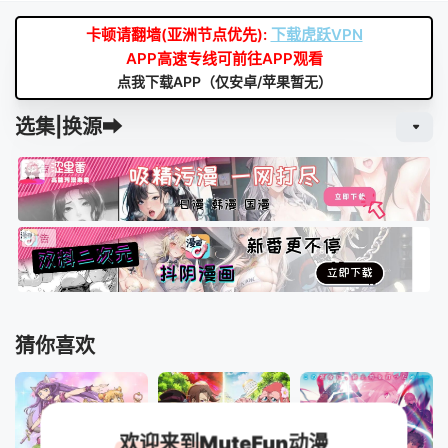
卡顿请翻墙(亚洲节点优先):
下载虎跃VPN
APP高速专线可前往APP观看
点我下载APP（仅安卓/苹果暂无）
选集|换源➡
猜你喜欢
欢迎来到MuteFun动漫