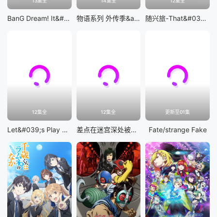
13集全
14集全
12集全
BanG Dream! It&#039;s MyGO!!!!!
物语系列 外传季&amp;怪物季
随兴旅-That&#039;s Journey-
12集全
12集全
更新至01集
Let&#039;s Play 充满挑战的人生
差点在迷宫深处被信任的伙伴杀掉，但靠着天赐技能「无限扭蛋」获得等级9999的伙伴，我要向前队友和世界展开复仇&amp;「给他们好看！」
Fate/strange Fake