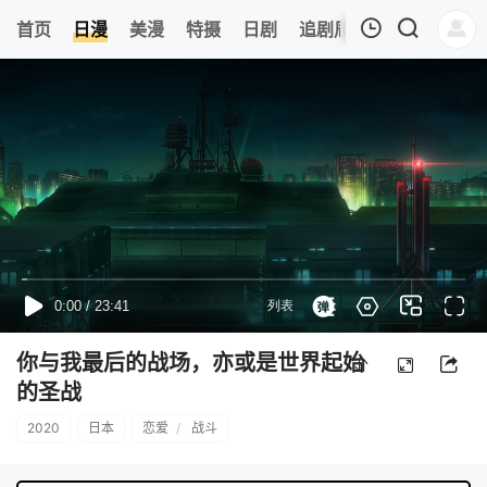
0
首页
日漫
美漫
特摄
日剧
追剧周表
今日更新
我的观影记录
暂无观看影片的记录
你与我最后的战场，亦或是世界起始
的圣战
2020
日本
恋爱
/
战斗