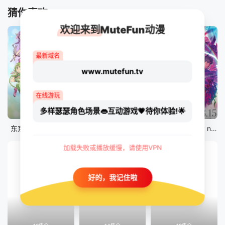
猜你喜欢
欢迎来到MuteFun动漫
最新域名
www.mutefun.tv
在线游玩
多样瑟瑟角色场景👄互动游戏💗待你体验!🌟
12集全
12集全
剧场版
东京猫猫 NEW～♡
真・进化果 实不知不觉踏上胜利的人生
剧场版 Fate/stay night [Heaven&#039;s Feel] III.spring song
加载失败或播放缓慢，请使用VPN
好的，我记住啦