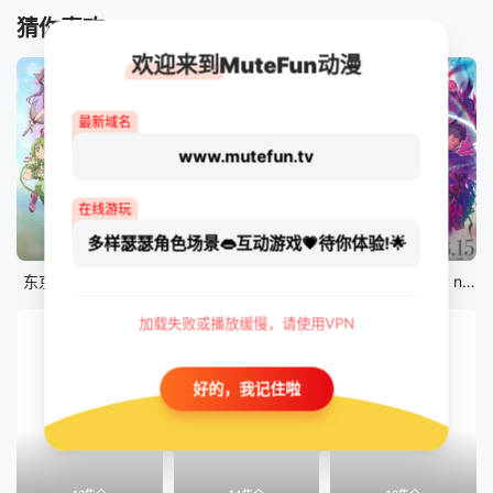
猜你喜欢
欢迎来到MuteFun动漫
最新域名
www.mutefun.tv
在线游玩
多样瑟瑟角色场景👄互动游戏💗待你体验!🌟
12集全
12集全
剧场版
东京猫猫 NEW～♡
真・进化果 实不知不觉踏上胜利的人生
剧场版 Fate/stay night [Heaven&#039;s Feel] III.spring song
加载失败或播放缓慢，请使用VPN
好的，我记住啦