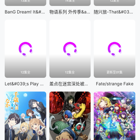
13集全
14集全
12集全
BanG Dream! It&#039;s MyGO!!!!!
物语系列 外传季&amp;怪物季
随兴旅-That&#039;s Journey-
12集全
12集全
更新至01集
Let&#039;s Play 充满挑战的人生
差点在迷宫深处被信任的伙伴杀掉，但靠着天赐技能「无限扭蛋」获得等级9999的伙伴，我要向前队友和世界展开复仇&amp;「给他们好看！」
Fate/strange Fake