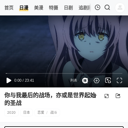
0
首页
日漫
美漫
特摄
日剧
追剧周表
今日更新
我的观影记录
暂无观看影片的记录
你与我最后的战场，亦或是世界起始
的圣战
2020
日本
恋爱
/
战斗