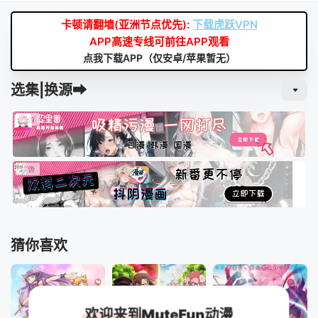
卡顿请翻墙(亚洲节点优先):
下载虎跃VPN
APP高速专线可前往APP观看
点我下载APP（仅安卓/苹果暂无）
选集|换源➡
猜你喜欢
欢迎来到MuteFun动漫