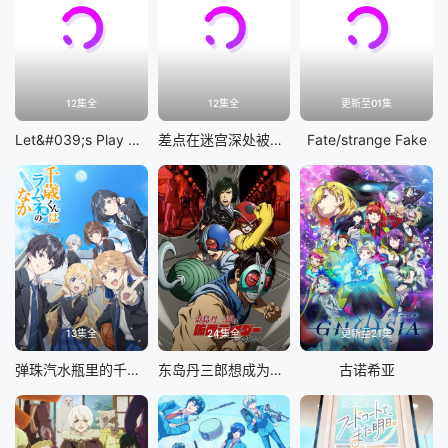
12集全
12集全
更新至01集
Let&#039;s Play 充满挑战的人生
差点在迷宫深处被信任的伙伴杀掉，但靠着天赐技能「无限扭蛋」获得等级9999的伙伴，我要向前队友和世界展开复仇&amp;「给他们好看！」
Fate/strange Fake
13集全
24集全
更新至21集
弹珠汽水瓶里的千岁同学
东岛丹三郎想成为假面骑士
古诺希亚