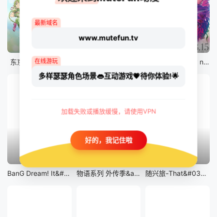
最新域名
www.mutefun.tv
12集全
12集全
剧场版
在线游玩
东京猫猫 NEW～♡
真・进化果 实不知不觉踏上胜利的人生
剧场版 Fate/stay night [Heaven&#039;s Feel] III.spring song
多样瑟瑟角色场景👄互动游戏💗待你体验!🌟
加载失败或播放缓慢，请使用VPN
好的，我记住啦
13集全
14集全
12集全
BanG Dream! It&#039;s MyGO!!!!!
物语系列 外传季&amp;怪物季
随兴旅-That&#039;s Journey-