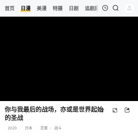
0
首页
日漫
美漫
特摄
日剧
追剧周表
今日更新
我的观影记录
暂无观看影片的记录
你与我最后的战场，亦或是世界起始
的圣战
2020
日本
恋爱
/
战斗