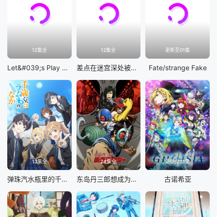
12集全
12集全
更新至01集
Let&#039;s Play 充满挑战的人生
差点在迷宫深处被信任的伙伴杀掉，但靠着天赐技能「无限扭蛋」获得等级9999的伙伴，我要向前队友和世界展开复仇&amp;「给他们好看！」
Fate/strange Fake
13集全
24集全
更新至21集
弹珠汽水瓶里的千岁同学
东岛丹三郎想成为假面骑士
古诺希亚