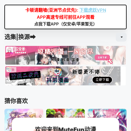
卡顿请翻墙(亚洲节点优先):
下载虎跃VPN
APP高速专线可前往APP观看
点我下载APP（仅安卓/苹果暂无）
选集|换源➡
猜你喜欢
欢迎来到MuteFun动漫