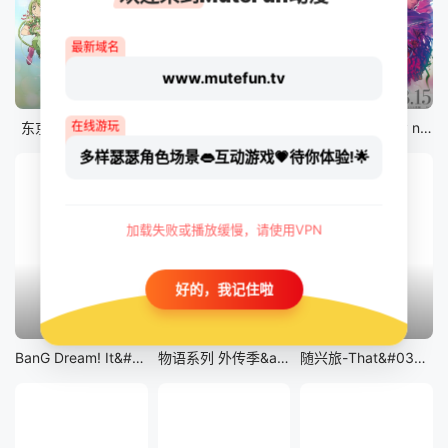
最新域名
www.mutefun.tv
12集全
12集全
剧场版
在线游玩
东京猫猫 NEW～♡
真・进化果 实不知不觉踏上胜利的人生
剧场版 Fate/stay night [Heaven&#039;s Feel] III.spring song
多样瑟瑟角色场景👄互动游戏💗待你体验!🌟
加载失败或播放缓慢，请使用VPN
好的，我记住啦
13集全
14集全
12集全
BanG Dream! It&#039;s MyGO!!!!!
物语系列 外传季&amp;怪物季
随兴旅-That&#039;s Journey-