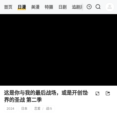
0
首页
日漫
美漫
特摄
日剧
追剧周表
今日更新
我的观影记录
暂无观看影片的记录
这是你与我的最后战场，或是开创世
界的圣战 第二季
2024
日本
恋爱
/
战斗