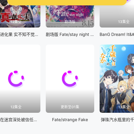
12集全
剧场版
13集全
真・进化果 实不知不觉踏上胜利的人生
剧场版 Fate/stay night [Heaven&#039;s Feel] III.spring song
12集全
更新至01集
13集全
差点在迷宫深处被信任的伙伴杀掉，但靠着天赐技能「无限扭蛋」获得等级9999的伙伴，我要向前队友和世界展开复仇&amp;「给他们好看！」
Fate/strange Fake
弹珠汽水瓶里的