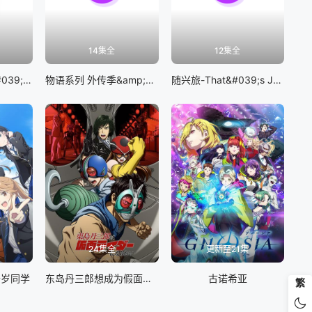
14集全
12集全
BanG Dream! It&#039;s MyGO!!!!!
物语系列 外传季&amp;怪物季
随兴旅-That&#039;s Journey-
24集全
更新至21集
千岁同学
东岛丹三郎想成为假面骑士
古诺希亚
繁