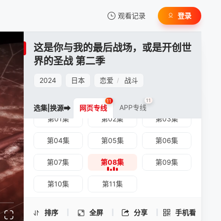
观看记录
登录
我的观影记录
这是你与我的最后战场，或是开创世
界的圣战 第二季
2024
日本
恋爱
战斗
/
11
11
APP专线
选集|换源➡
网页专线
这是你与我的最后战场，或是开创世界的圣
第01集
暂无观看影片的记录
第02集
第03集
战 第二季 -第08集
手机扫一扫继续看
第04集
第05集
第06集
第07集
第08集
第09集
第10集
第11集
排序
全屏
分享
手机看