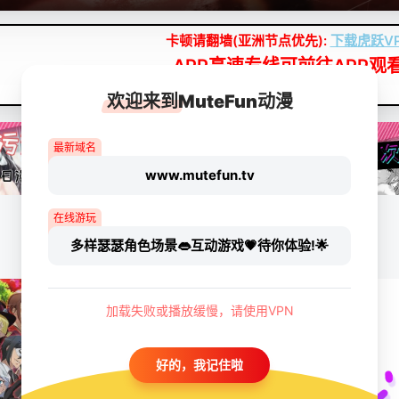
卡顿请翻墙(亚洲节点优先):
下载虎跃V
APP高速专线可前往APP观
点我下载APP（仅安卓/苹果暂无）
欢迎来到MuteFun动漫
最新域名
www.mutefun.tv
在线游玩
多样瑟瑟角色场景👄互动游戏💗待你体验!🌟
加载失败或播放缓慢，请使用VPN
好的，我记住啦