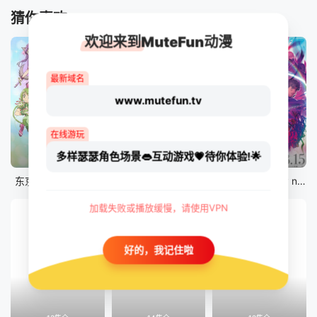
猜你喜欢
欢迎来到MuteFun动漫
最新域名
www.mutefun.tv
在线游玩
多样瑟瑟角色场景👄互动游戏💗待你体验!🌟
12集全
12集全
剧场版
东京猫猫 NEW～♡
真・进化果 实不知不觉踏上胜利的人生
剧场版 Fate/stay night [Heaven&#039;s Feel] III.spring song
加载失败或播放缓慢，请使用VPN
好的，我记住啦