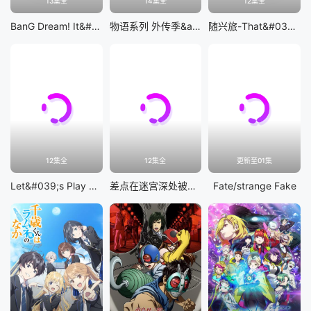
13集全
14集全
12集全
BanG Dream! It&#039;s MyGO!!!!!
物语系列 外传季&amp;怪物季
随兴旅-That&#039;s Journey-
12集全
12集全
更新至01集
Let&#039;s Play 充满挑战的人生
差点在迷宫深处被信任的伙伴杀掉，但靠着天赐技能「无限扭蛋」获得等级9999的伙伴，我要向前队友和世界展开复仇&amp;「给他们好看！」
Fate/strange Fake