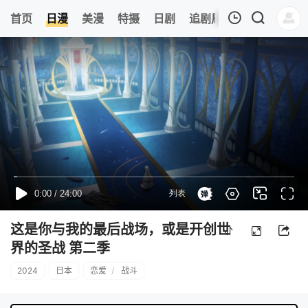
6
首页
日漫
美漫
特摄
日剧
追剧周表
今日更新
我的观影记录
暂无观看影片的记录
这是你与我的最后战场，或是开创世
界的圣战 第二季
2024
日本
恋爱
/
战斗