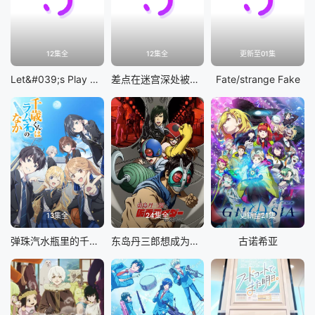
12集全
12集全
更新至01集
Let&#039;s Play 充满挑战的人生
差点在迷宫深处被信任的伙伴杀掉，但靠着天赐技能「无限扭蛋」获得等级9999的伙伴，我要向前队友和世界展开复仇&amp;「给他们好看！」
Fate/strange Fake
13集全
24集全
更新至21集
弹珠汽水瓶里的千岁同学
东岛丹三郎想成为假面骑士
古诺希亚