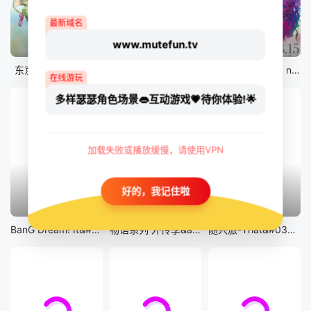
最新域名
www.mutefun.tv
12集全
12集全
剧场版
东京猫猫 NEW～♡
真・进化果 实不知不觉踏上胜利的人生
剧场版 Fate/stay night [Heaven&#039;s Feel] III.spring song
在线游玩
多样瑟瑟角色场景👄互动游戏💗待你体验!🌟
加载失败或播放缓慢，请使用VPN
好的，我记住啦
13集全
14集全
12集全
BanG Dream! It&#039;s MyGO!!!!!
物语系列 外传季&amp;怪物季
随兴旅-That&#039;s Journey-