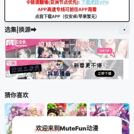
卡顿请翻墙(亚洲节点优先):
下载虎跃VPN
APP高速专线可前往APP观看
点我下载APP（仅安卓/苹果暂无）
选集|换源➡
猜你喜欢
欢迎来到MuteFun动漫