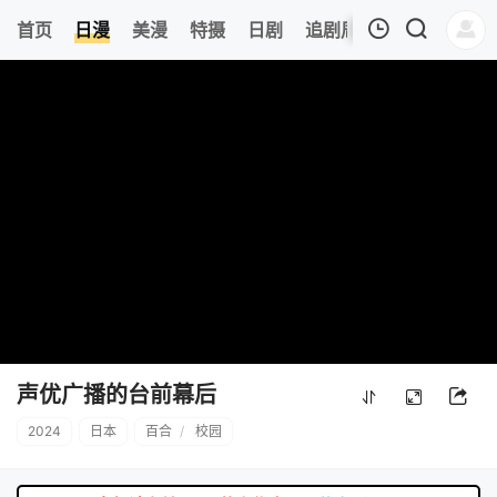
8
首页
日漫
美漫
特摄
日剧
追剧周表
今日更新
我的观影记录
暂无观看影片的记录
声优广播的台前幕后
2024
日本
百合
/
校园