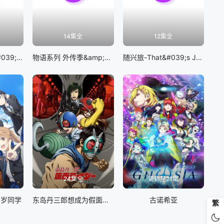
14集全
12集全
BanG Dream! It&#039;s MyGO!!!!!
物语系列 外传季&amp;怪物季
随兴旅-That&#039;s Journey-
24集全
更新至21集
千岁同学
东岛丹三郎想成为假面骑士
古诺希亚
繁