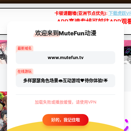
卡顿请翻墙(亚洲节点优先):
下载虎跃V
APP高速专线可前往APP观
点我下载APP（仅安卓/苹果暂无）
欢迎来到MuteFun动漫
最新域名
www.mutefun.tv
在线游玩
多样瑟瑟角色场景👄互动游戏💗待你体验!🌟
加载失败或播放缓慢，请使用VPN
好的，我记住啦