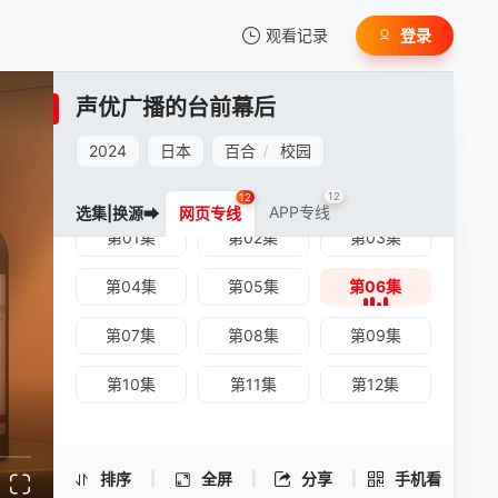
观看记录
登录
我的观影记录
声优广播的台前幕后
2024
日本
百合
校园
/
12
12
APP专线
选集|换源➡
网页专线
第01集
第02集
第03集
暂无观看影片的记录
声优广播的台前幕后 -第06集
第04集
第05集
第06集
手机扫一扫继续看
第07集
第08集
第09集
第10集
第11集
第12集
排序
全屏
分享
手机看