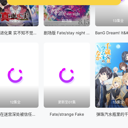
12集全
剧场版
13集全
真・进化果 实不知不觉踏上胜利的人生
剧场版 Fate/stay night [Heaven&#039;s Feel] III.spring song
12集全
更新至01集
13集全
差点在迷宫深处被信任的伙伴杀掉，但靠着天赐技能「无限扭蛋」获得等级9999的伙伴，我要向前队友和世界展开复仇&amp;「给他们好看！」
Fate/strange Fake
弹珠汽水瓶里的