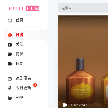
首页
日漫
美漫
特摄
日剧
追剧周表
8
今日更新
APP