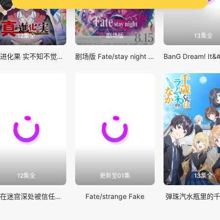
12集全
剧场版
13集全
真・进化果 实不知不觉踏上胜利的人生
剧场版 Fate/stay night [Heaven&#039;s Feel] III.spring song
12集全
更新至01集
13集全
差点在迷宫深处被信任的伙伴杀掉，但靠着天赐技能「无限扭蛋」获得等级9999的伙伴，我要向前队友和世界展开复仇&amp;「给他们好看！」
Fate/strange Fake
弹珠汽水瓶里的