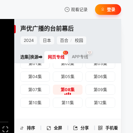
观看记录
登录
我的观影记录
声优广播的台前幕后
2024
日本
百合
校园
/
12
12
APP专线
选集|换源➡
网页专线
第01集
第02集
第03集
暂无观看影片的记录
声优广播的台前幕后 -第08集
第04集
第05集
第06集
手机扫一扫继续看
第07集
第08集
第09集
第10集
第11集
第12集
排序
全屏
分享
手机看