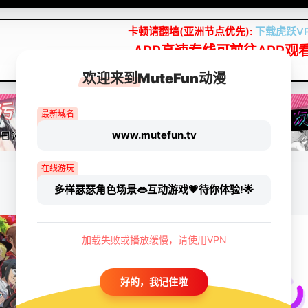
卡顿请翻墙(亚洲节点优先):
下载虎跃V
APP高速专线可前往APP观
点我下载APP（仅安卓/苹果暂无）
欢迎来到MuteFun动漫
最新域名
www.mutefun.tv
在线游玩
多样瑟瑟角色场景👄互动游戏💗待你体验!🌟
加载失败或播放缓慢，请使用VPN
好的，我记住啦