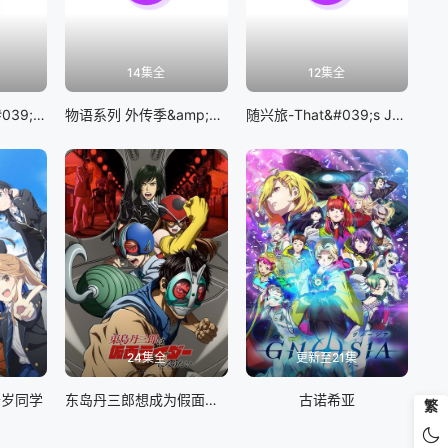
14集全
12集全
BanG Dream! It&#039;s MyGO!!!!!
物语系列 外传季&amp;怪物季
随兴旅-That&#039;s Journey-
24集全
更新至21集
千岁同学
东岛丹三郎想成为假面骑士
古诺希亚
繁