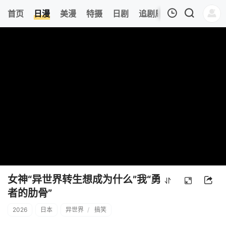
0
首页
日漫
美漫
特摄
日剧
追剧周表
今日更新
我的观影记录
暂无观看影片的记录
女神“异世界转生想成为什么”我“勇
者的肋骨”
2026
日本
异世界
/
搞笑