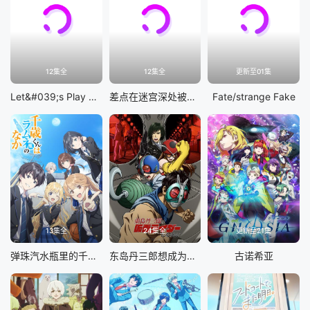
12集全
12集全
更新至01集
Let&#039;s Play 充满挑战的人生
差点在迷宫深处被信任的伙伴杀掉，但靠着天赐技能「无限扭蛋」获得等级9999的伙伴，我要向前队友和世界展开复仇&amp;「给他们好看！」
Fate/strange Fake
13集全
24集全
更新至21集
弹珠汽水瓶里的千岁同学
东岛丹三郎想成为假面骑士
古诺希亚