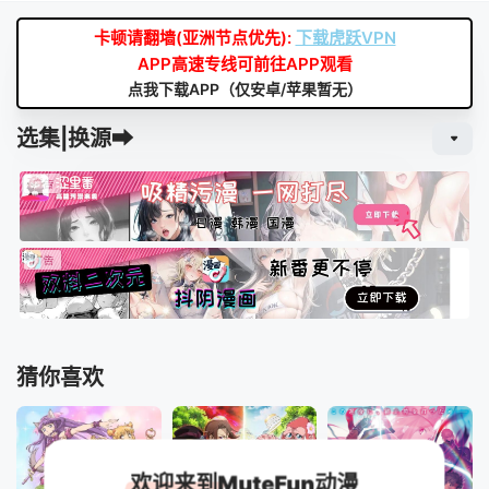
卡顿请翻墙(亚洲节点优先):
下载虎跃VPN
APP高速专线可前往APP观看
点我下载APP（仅安卓/苹果暂无）
选集|换源➡
猜你喜欢
欢迎来到MuteFun动漫