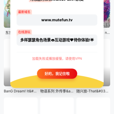
最新域名
www.mutefun.tv
12集全
12集全
剧场版
在线游玩
东京猫猫 NEW～♡
真・进化果 实不知不觉踏上胜利的人生
剧场版 Fate/stay night [Heaven&#039;s Feel] III.spring song
多样瑟瑟角色场景👄互动游戏💗待你体验!🌟
加载失败或播放缓慢，请使用VPN
好的，我记住啦
13集全
14集全
12集全
BanG Dream! It&#039;s MyGO!!!!!
物语系列 外传季&amp;怪物季
随兴旅-That&#039;s Journey-