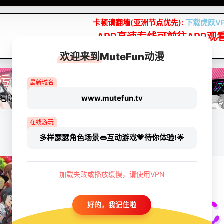
卡顿请翻墙(亚洲节点优先):
下载虎跃V
APP高速专线可前往APP观
点我下载APP（仅安卓/苹果暂无）
欢迎来到MuteFun动漫
最新域名
www.mutefun.tv
在线游玩
多样瑟瑟角色场景👄互动游戏💗待你体验!🌟
加载失败或播放缓慢，请使用VPN
好的，我记住啦