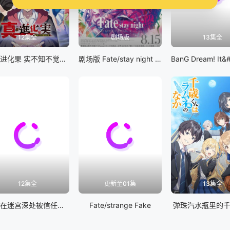
12集全
剧场版
13集全
真・进化果 实不知不觉踏上胜利的人生
剧场版 Fate/stay night [Heaven&#039;s Feel] III.spring song
12集全
更新至01集
13集全
差点在迷宫深处被信任的伙伴杀掉，但靠着天赐技能「无限扭蛋」获得等级9999的伙伴，我要向前队友和世界展开复仇&amp;「给他们好看！」
Fate/strange Fake
弹珠汽水瓶里的