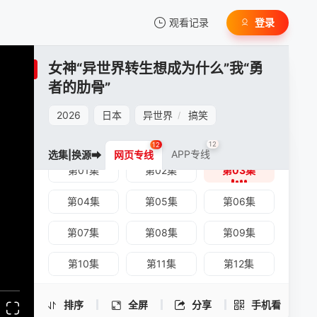
观看记录
登录
我的观影记录
女神“异世界转生想成为什么”我“勇
者的肋骨”
2026
日本
异世界
搞笑
/
12
12
APP专线
选集|换源➡
网页专线
女神“异世界转生想成为什么”我“勇者的肋
第01集
暂无观看影片的记录
第02集
第03集
骨” -第03集
手机扫一扫继续看
第04集
第05集
第06集
第07集
第08集
第09集
第10集
第11集
第12集
排序
全屏
分享
手机看