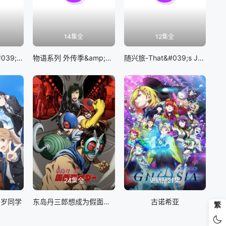
14集全
12集全
BanG Dream! It&#039;s MyGO!!!!!
物语系列 外传季&amp;怪物季
随兴旅-That&#039;s Journey-
24集全
更新至21集
千岁同学
东岛丹三郎想成为假面骑士
古诺希亚
繁