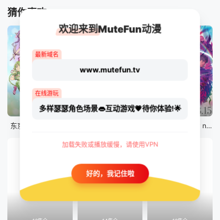
猜你喜欢
欢迎来到MuteFun动漫
最新域名
www.mutefun.tv
在线游玩
多样瑟瑟角色场景👄互动游戏💗待你体验!🌟
12集全
12集全
剧场版
东京猫猫 NEW～♡
真・进化果 实不知不觉踏上胜利的人生
剧场版 Fate/stay night [Heaven&#039;s Feel] III.spring song
加载失败或播放缓慢，请使用VPN
好的，我记住啦