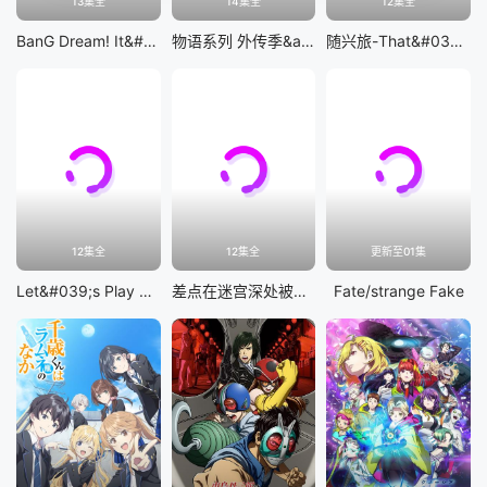
13集全
14集全
12集全
BanG Dream! It&#039;s MyGO!!!!!
物语系列 外传季&amp;怪物季
随兴旅-That&#039;s Journey-
12集全
12集全
更新至01集
Let&#039;s Play 充满挑战的人生
差点在迷宫深处被信任的伙伴杀掉，但靠着天赐技能「无限扭蛋」获得等级9999的伙伴，我要向前队友和世界展开复仇&amp;「给他们好看！」
Fate/strange Fake