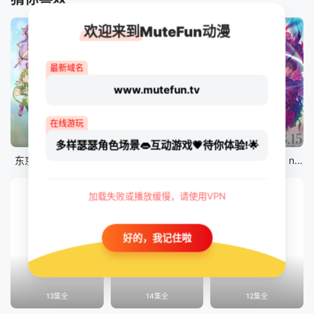
欢迎来到MuteFun动漫
最新域名
www.mutefun.tv
在线游玩
12集全
12集全
剧场版
多样瑟瑟角色场景👄互动游戏💗待你体验!🌟
东京猫猫 NEW～♡
真・进化果 实不知不觉踏上胜利的人生
剧场版 Fate/stay night [Heaven&#039;s Feel] III.spring song
加载失败或播放缓慢，请使用VPN
好的，我记住啦
13集全
14集全
12集全