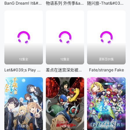
BanG Dream! It&#039;s MyGO!!!!!
物语系列 外传季&amp;怪物季
随兴旅-That&#039;s Journey-
12集全
12集全
更新至01集
Let&#039;s Play 充满挑战的人生
差点在迷宫深处被信任的伙伴杀掉，但靠着天赐技能「无限扭蛋」获得等级9999的伙伴，我要向前队友和世界展开复仇&amp;「给他们好看！」
Fate/strange Fake
13集全
24集全
更新至21集