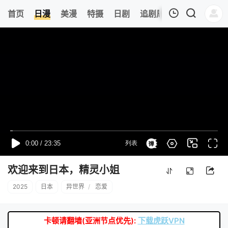
0
首页
日漫
美漫
特摄
日剧
追剧周表
今日更新
我的观影记录
暂无观看影片的记录
欢迎来到日本，精灵小姐
2025
日本
异世界
/
恋爱
卡顿请翻墙(亚洲节点优先):
下载虎跃VPN