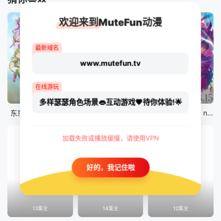
欢迎来到MuteFun动漫
最新域名
www.mutefun.tv
在线游玩
12集全
12集全
剧场版
多样瑟瑟角色场景👄互动游戏💗待你体验!🌟
东京猫猫 NEW～♡
真・进化果 实不知不觉踏上胜利的人生
剧场版 Fate/stay night [Heaven&#039;s Feel] III.spring song
加载失败或播放缓慢，请使用VPN
好的，我记住啦
13集全
14集全
12集全