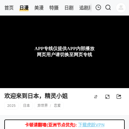
0
首页
日漫
美漫
特摄
日剧
追剧周表
今日更新
我的观影记录
暂无观看影片的记录
欢迎来到日本，精灵小姐
2025
日本
异世界
/
恋爱
卡顿请翻墙(亚洲节点优先):
下载虎跃VPN