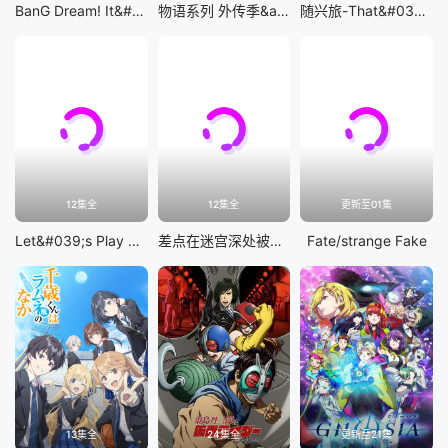
BanG Dream! It&#039;s MyGO!!!!!
物语系列 外传季&amp;怪物季
随兴旅-That&#039;s Journey-
12集全
12集全
更新至01集
Let&#039;s Play 充满挑战的人生
差点在迷宫深处被信任的伙伴杀掉，但靠着天赐技能「无限扭蛋」获得等级9999的伙伴，我要向前队友和世界展开复仇&amp;「给他们好看！」
Fate/strange Fake
13集全
24集全
更新至21集