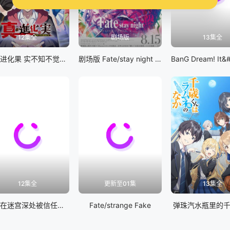
12集全
剧场版
13集全
真・进化果 实不知不觉踏上胜利的人生
剧场版 Fate/stay night [Heaven&#039;s Feel] III.spring song
12集全
更新至01集
13集全
差点在迷宫深处被信任的伙伴杀掉，但靠着天赐技能「无限扭蛋」获得等级9999的伙伴，我要向前队友和世界展开复仇&amp;「给他们好看！」
Fate/strange Fake
弹珠汽水瓶里的