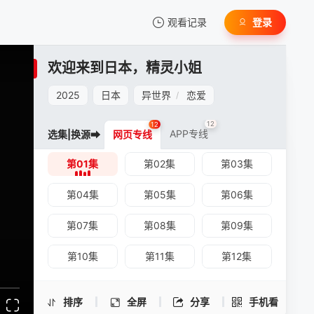
观看记录
登录
我的观影记录
欢迎来到日本，精灵小姐
2025
日本
异世界
恋爱
/
12
12
APP专线
选集|换源➡
网页专线
第01集
第02集
第03集
暂无观看影片的记录
欢迎来到日本，精灵小姐 -第01集
手机扫一扫继续看
第04集
第05集
第06集
第07集
第08集
第09集
第10集
第11集
第12集
排序
全屏
分享
手机看