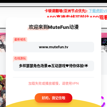
卡顿请翻墙(亚洲节点优先):
下载虎跃V
APP高速专线可前往APP观
点我下载APP（仅安卓/苹果暂无）
欢迎来到MuteFun动漫
最新域名
www.mutefun.tv
在线游玩
多样瑟瑟角色场景👄互动游戏💗待你体验!🌟
加载失败或播放缓慢，请使用VPN
好的，我记住啦