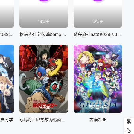
14集全
12集全
BanG Dream! It&#039;s MyGO!!!!!
物语系列 外传季&amp;怪物季
随兴旅-That&#039;s Journey-
24集全
更新至21集
千岁同学
东岛丹三郎想成为假面骑士
古诺希亚
繁