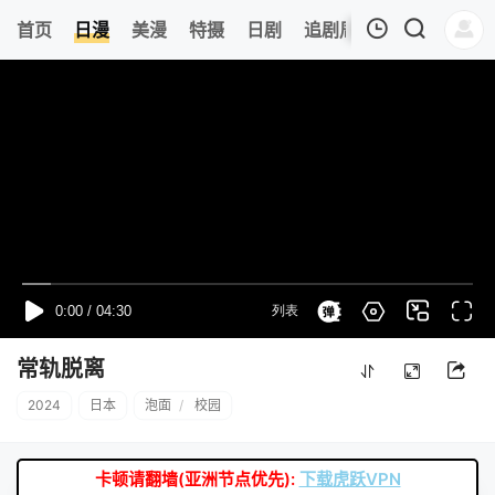
0
首页
日漫
美漫
特摄
日剧
追剧周表
今日更新
我的观影记录
暂无观看影片的记录
常轨脱离
2024
日本
泡面
/
校园
卡顿请翻墙(亚洲节点优先):
下载虎跃VPN