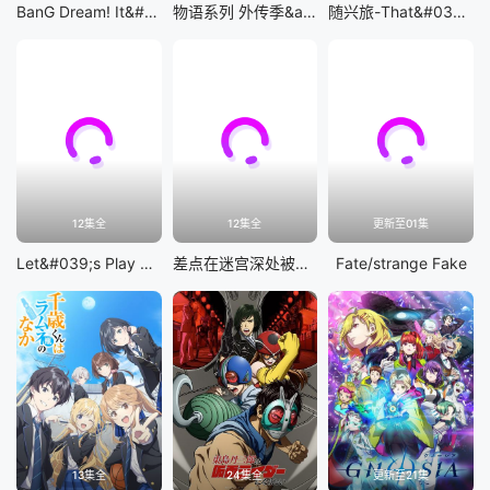
BanG Dream! It&#039;s MyGO!!!!!
物语系列 外传季&amp;怪物季
随兴旅-That&#039;s Journey-
12集全
12集全
更新至01集
Let&#039;s Play 充满挑战的人生
差点在迷宫深处被信任的伙伴杀掉，但靠着天赐技能「无限扭蛋」获得等级9999的伙伴，我要向前队友和世界展开复仇&amp;「给他们好看！」
Fate/strange Fake
13集全
24集全
更新至21集