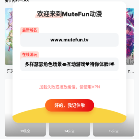
欢迎来到MuteFun动漫
最新域名
www.mutefun.tv
在线游玩
12集全
12集全
剧场版
多样瑟瑟角色场景👄互动游戏💗待你体验!🌟
东京猫猫 NEW～♡
真・进化果 实不知不觉踏上胜利的人生
剧场版 Fate/stay night [Heaven&#039;s Feel] III.spring song
加载失败或播放缓慢，请使用VPN
好的，我记住啦
13集全
14集全
12集全