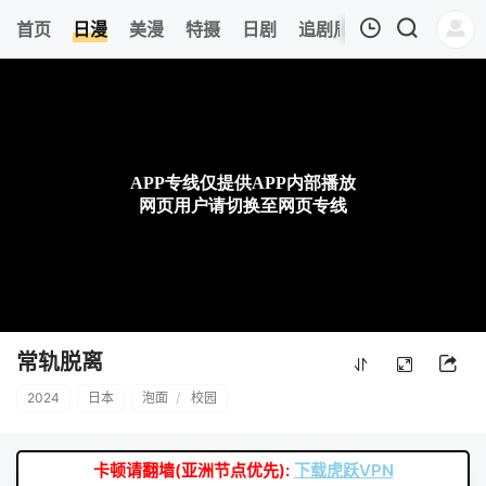
0
首页
日漫
美漫
特摄
日剧
追剧周表
今日更新
我的观影记录
暂无观看影片的记录
常轨脱离
2024
日本
泡面
/
校园
卡顿请翻墙(亚洲节点优先):
下载虎跃VPN