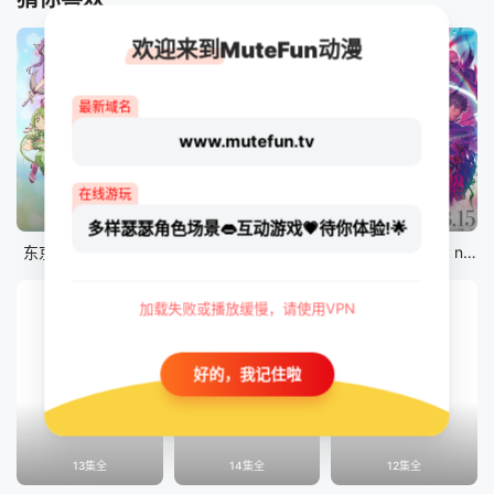
欢迎来到MuteFun动漫
最新域名
www.mutefun.tv
在线游玩
12集全
12集全
剧场版
多样瑟瑟角色场景👄互动游戏💗待你体验!🌟
东京猫猫 NEW～♡
真・进化果 实不知不觉踏上胜利的人生
剧场版 Fate/stay night [Heaven&#039;s Feel] III.spring song
加载失败或播放缓慢，请使用VPN
好的，我记住啦
13集全
14集全
12集全