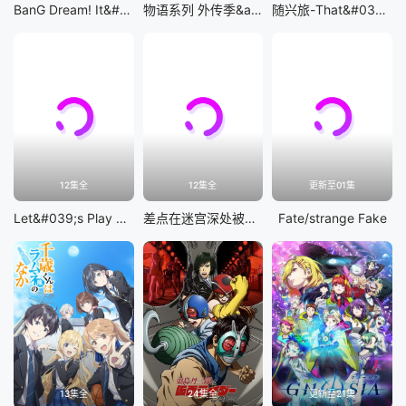
BanG Dream! It&#039;s MyGO!!!!!
物语系列 外传季&amp;怪物季
随兴旅-That&#039;s Journey-
12集全
12集全
更新至01集
Let&#039;s Play 充满挑战的人生
差点在迷宫深处被信任的伙伴杀掉，但靠着天赐技能「无限扭蛋」获得等级9999的伙伴，我要向前队友和世界展开复仇&amp;「给他们好看！」
Fate/strange Fake
13集全
24集全
更新至21集