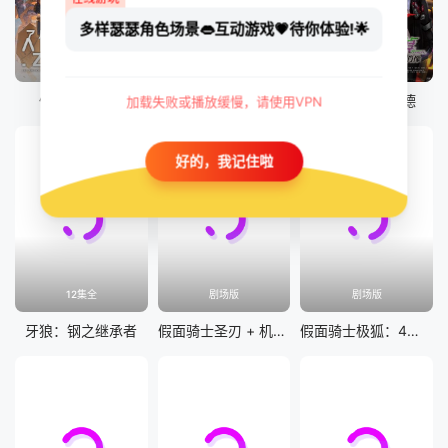
多样瑟瑟角色场景👄互动游戏💗待你体验!🌟
更新至19集
7集全
50集全
假面骑士加布
假面骑士 界外者
假面骑士歌查德
加载失败或播放缓慢，请使用VPN
好的，我记住啦
12集全
剧场版
剧场版
牙狼：钢之继承者
假面骑士圣刃 + 机界战队全开者 超级英雄战记
假面骑士极狐：4位王者与黑狐