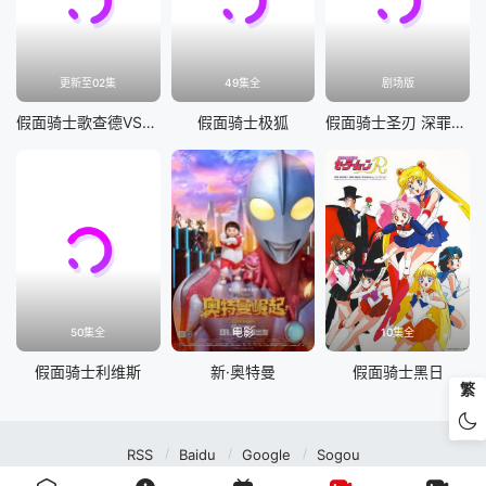
更新至02集
49集全
剧场版
假面骑士歌查德VS假面骑士雷杰德
假面骑士极狐
假面骑士圣刃 深罪的三重奏
50集全
电影
10集全
假面骑士利维斯
新·奥特曼
假面骑士黑日
繁
RSS
Baidu
Google
Sogou
MuteFun动漫网站-无声乐趣-(゜-゜)つロ 干杯~MuteFun动漫网站所有内容均来