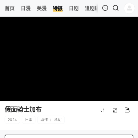
6
首页
日漫
美漫
特摄
日剧
追剧周表
今日更新
我的观影记录
暂无观看影片的记录
假面骑士加布
2024
日本
动作
/
科幻