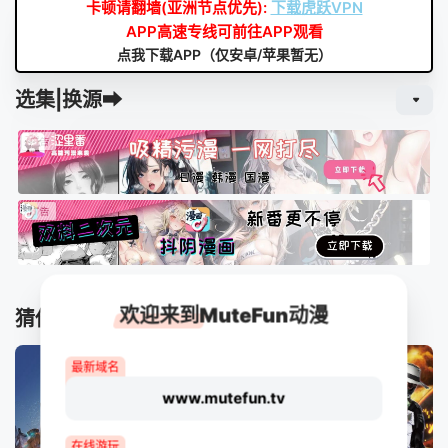
卡顿请翻墙(亚洲节点优先):
下载虎跃VPN
APP高速专线可前往APP观看
点我下载APP（仅安卓/苹果暂无）
选集|换源➡
欢迎来到MuteFun动漫
猜你喜欢
最新域名
www.mutefun.tv
在线游玩