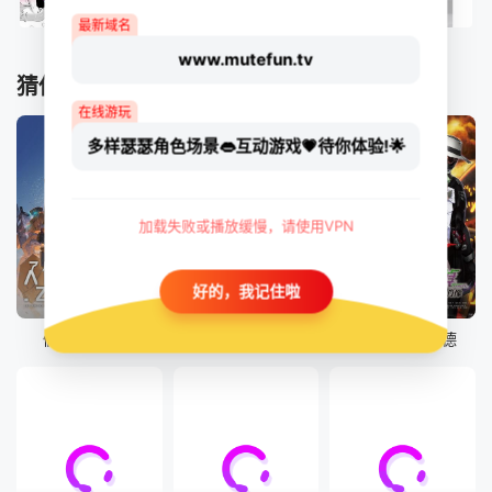
最新域名
www.mutefun.tv
猜你喜欢
在线游玩
多样瑟瑟角色场景👄互动游戏💗待你体验!🌟
加载失败或播放缓慢，请使用VPN
好的，我记住啦
更新至19集
7集全
50集全
假面骑士加布
假面骑士 界外者
假面骑士歌查德