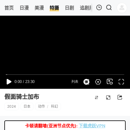
0
首页
日漫
美漫
特摄
日剧
追剧周表
今日更新
我的观影记录
暂无观看影片的记录
假面骑士加布
2024
日本
动作
/
科幻
卡顿请翻墙(亚洲节点优先):
下载虎跃VPN