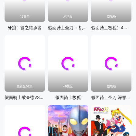
12集全
剧场版
剧场版
牙狼：钢之继承者
假面骑士圣刃 + 机界战队全开者 超级英雄战记
假面骑士极狐：4位王者与黑狐
更新至02集
49集全
剧场版
假面骑士歌查德VS假面骑士雷杰德
假面骑士极狐
假面骑士圣刃 深罪的三重奏