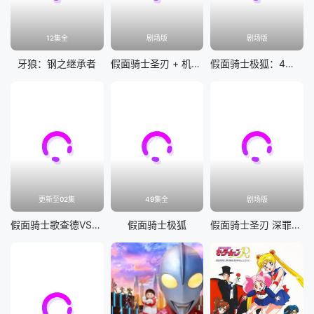
12集全
剧场版
剧场版
牙狼：钢之继承者
假面骑士圣刃 + 机界战队全开者 超级英雄战记
假面骑士极狐：4位王者与黑狐
更新至02集
49集全
剧场版
假面骑士歌查德VS假面骑士雷杰德
假面骑士极狐
假面骑士圣刃 深罪的三重奏