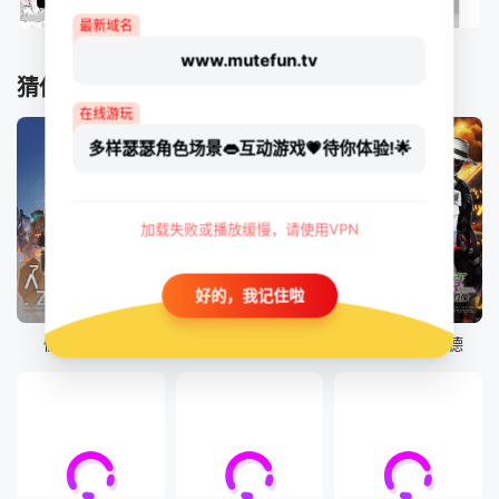
最新域名
www.mutefun.tv
猜你喜欢
在线游玩
多样瑟瑟角色场景👄互动游戏💗待你体验!🌟
加载失败或播放缓慢，请使用VPN
好的，我记住啦
更新至19集
7集全
50集全
假面骑士加布
假面骑士 界外者
假面骑士歌查德