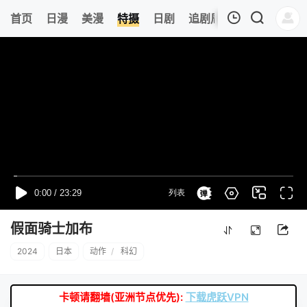
6
首页
日漫
美漫
特摄
日剧
追剧周表
今日更新
我的观影记录
暂无观看影片的记录
假面骑士加布
2024
日本
动作
/
科幻
卡顿请翻墙(亚洲节点优先):
下载虎跃VPN