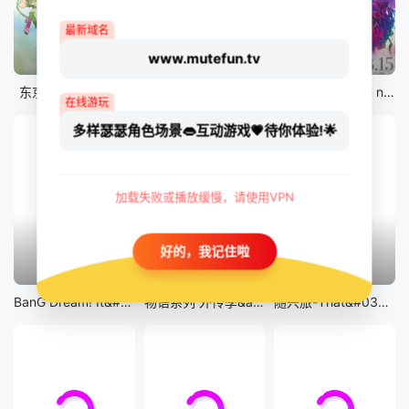
最新域名
www.mutefun.tv
12集全
12集全
剧场版
东京猫猫 NEW～♡
真・进化果 实不知不觉踏上胜利的人生
剧场版 Fate/stay night [Heaven&#039;s Feel] III.spring song
在线游玩
多样瑟瑟角色场景👄互动游戏💗待你体验!🌟
加载失败或播放缓慢，请使用VPN
好的，我记住啦
13集全
14集全
12集全
BanG Dream! It&#039;s MyGO!!!!!
物语系列 外传季&amp;怪物季
随兴旅-That&#039;s Journey-