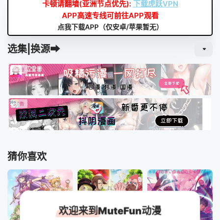
卡顿请翻墙(亚洲节点优先):
下载虎跃VPN
APP高速专线可前往APP观看
点我下载APP（仅安卓/苹果暂无）
选集|换源➡
猜你喜欢
欢迎来到MuteFun动漫