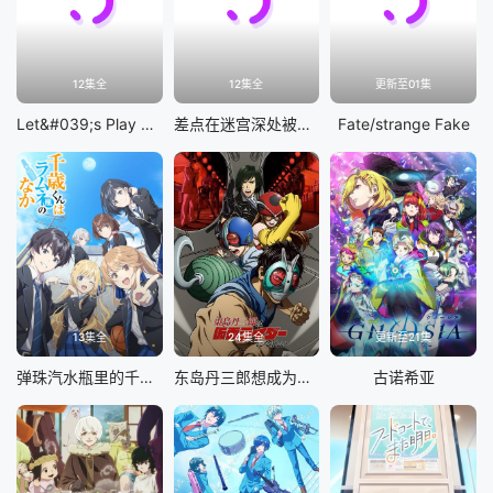
12集全
12集全
更新至01集
Let&#039;s Play 充满挑战的人生
差点在迷宫深处被信任的伙伴杀掉，但靠着天赐技能「无限扭蛋」获得等级9999的伙伴，我要向前队友和世界展开复仇&amp;「给他们好看！」
Fate/strange Fake
13集全
24集全
更新至21集
弹珠汽水瓶里的千岁同学
东岛丹三郎想成为假面骑士
古诺希亚