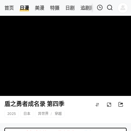
0
首页
日漫
美漫
特摄
日剧
追剧周表
今日更新
我的观影记录
暂无观看影片的记录
盾之勇者成名录 第四季
2025
日本
异世界
/
穿越