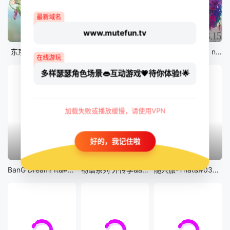
最新域名
www.mutefun.tv
12集全
12集全
剧场版
东京猫猫 NEW～♡
真・进化果 实不知不觉踏上胜利的人生
剧场版 Fate/stay night [Heaven&#039;s Feel] III.spring song
在线游玩
多样瑟瑟角色场景👄互动游戏💗待你体验!🌟
加载失败或播放缓慢，请使用VPN
好的，我记住啦
13集全
14集全
12集全
BanG Dream! It&#039;s MyGO!!!!!
物语系列 外传季&amp;怪物季
随兴旅-That&#039;s Journey-