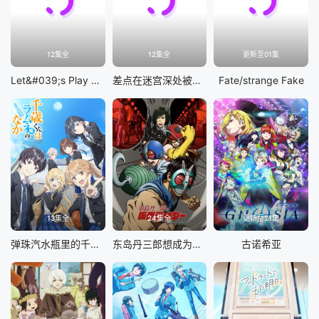
12集全
12集全
更新至01集
Let&#039;s Play 充满挑战的人生
差点在迷宫深处被信任的伙伴杀掉，但靠着天赐技能「无限扭蛋」获得等级9999的伙伴，我要向前队友和世界展开复仇&amp;「给他们好看！」
Fate/strange Fake
13集全
24集全
更新至21集
弹珠汽水瓶里的千岁同学
东岛丹三郎想成为假面骑士
古诺希亚