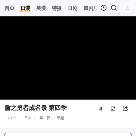
0
首页
日漫
美漫
特摄
日剧
追剧周表
今日更新
我的观影记录
暂无观看影片的记录
盾之勇者成名录 第四季
2025
日本
异世界
/
穿越