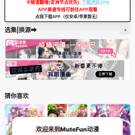
卡顿请翻墙(亚洲节点优先):
下载虎跃VPN
APP高速专线可前往APP观看
点我下载APP（仅安卓/苹果暂无）
选集|换源➡
猜你喜欢
欢迎来到MuteFun动漫