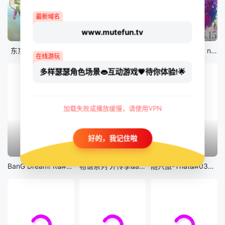
最新域名
www.mutefun.tv
12集全
12集全
剧场版
东京猫猫 NEW～♡
真・进化果 实不知不觉踏上胜利的人生
剧场版 Fate/stay night [Heaven&#039;s Feel] III.spring song
在线游玩
多样瑟瑟角色场景👄互动游戏💗待你体验!🌟
加载失败或播放缓慢，请使用VPN
好的，我记住啦
13集全
14集全
12集全
BanG Dream! It&#039;s MyGO!!!!!
物语系列 外传季&amp;怪物季
随兴旅-That&#039;s Journey-