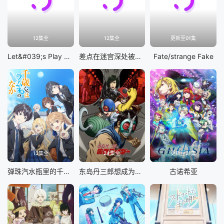
12集全
12集全
更新至01集
Let&#039;s Play 充满挑战的人生
差点在迷宫深处被信任的伙伴杀掉，但靠着天赐技能「无限扭蛋」获得等级9999的伙伴，我要向前队友和世界展开复仇&amp;「给他们好看！」
Fate/strange Fake
13集全
24集全
更新至21集
弹珠汽水瓶里的千岁同学
东岛丹三郎想成为假面骑士
古诺希亚