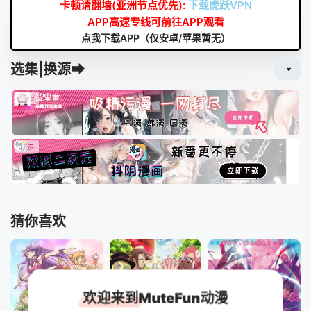
卡顿请翻墙(亚洲节点优先):
下载虎跃VPN
APP高速专线可前往APP观看
点我下载APP（仅安卓/苹果暂无）
选集|换源➡
猜你喜欢
欢迎来到MuteFun动漫