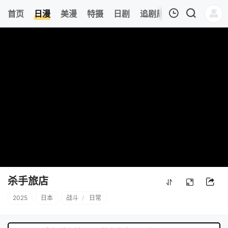
8
首页
日漫
美漫
特摄
日剧
追剧周表
今日更新
我的观影记录
暂无观看影片的记录
杀手旅店
2025
日本
战斗
/
日常