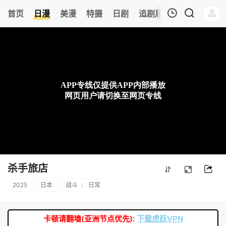
0
首页
日漫
美漫
特摄
日剧
追剧周表
今日更新
我的观影记录
暂无观看影片的记录
杀手旅店
2025
日本
战斗
/
日常
卡顿请翻墙(亚洲节点优先):
下载虎跃VPN