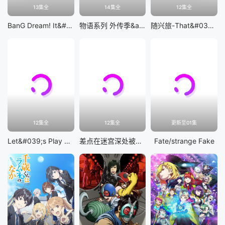
13集全
14集全
12集全
BanG Dream! It&#039;s MyGO!!!!!
物语系列 外传季&amp;怪物季
随兴旅-That&#039;s Journey-
12集全
12集全
更新至01集
Let&#039;s Play 充满挑战的人生
差点在迷宫深处被信任的伙伴杀掉，但靠着天赐技能「无限扭蛋」获得等级9999的伙伴，我要向前队友和世界展开复仇&amp;「给他们好看！」
Fate/strange Fake