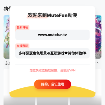
猜你喜欢
欢迎来到MuteFun动漫
最新域名
www.mutefun.tv
在线游玩
多样瑟瑟角色场景👄互动游戏💗待你体验!🌟
12集全
12集全
剧场版
东京猫猫 NEW～♡
真・进化果 实不知不觉踏上胜利的人生
剧场版 Fate/stay night [Heaven&#039;s Feel] III.spring song
加载失败或播放缓慢，请使用VPN
好的，我记住啦