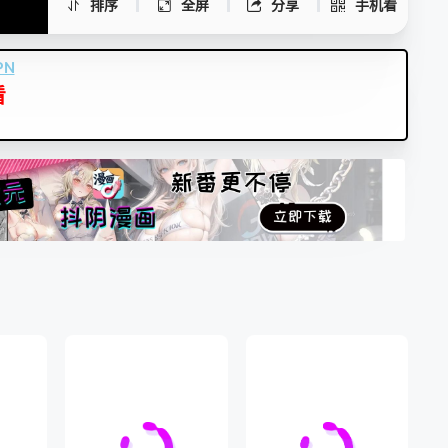
排序
全屏
分享
手机看
PN
看