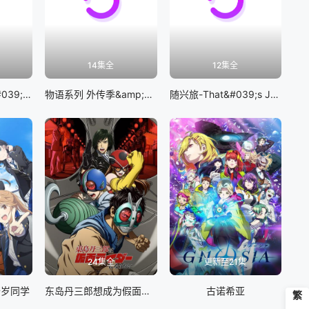
14集全
12集全
BanG Dream! It&#039;s MyGO!!!!!
物语系列 外传季&amp;怪物季
随兴旅-That&#039;s Journey-
24集全
更新至21集
千岁同学
东岛丹三郎想成为假面骑士
古诺希亚
繁