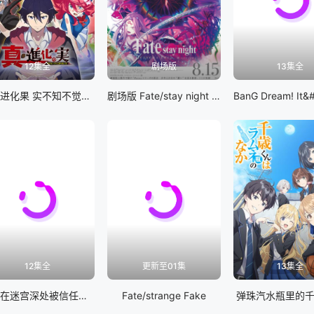
12集全
剧场版
13集全
真・进化果 实不知不觉踏上胜利的人生
剧场版 Fate/stay night [Heaven&#039;s Feel] III.spring song
12集全
更新至01集
13集全
差点在迷宫深处被信任的伙伴杀掉，但靠着天赐技能「无限扭蛋」获得等级9999的伙伴，我要向前队友和世界展开复仇&amp;「给他们好看！」
Fate/strange Fake
弹珠汽水瓶里的