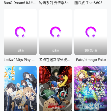
BanG Dream! It&#039;s MyGO!!!!!
物语系列 外传季&amp;怪物季
随兴旅-That&#039;s Journey-
12集全
12集全
更新至01集
Let&#039;s Play 充满挑战的人生
差点在迷宫深处被信任的伙伴杀掉，但靠着天赐技能「无限扭蛋」获得等级9999的伙伴，我要向前队友和世界展开复仇&amp;「给他们好看！」
Fate/strange Fake
13集全
24集全
更新至21集