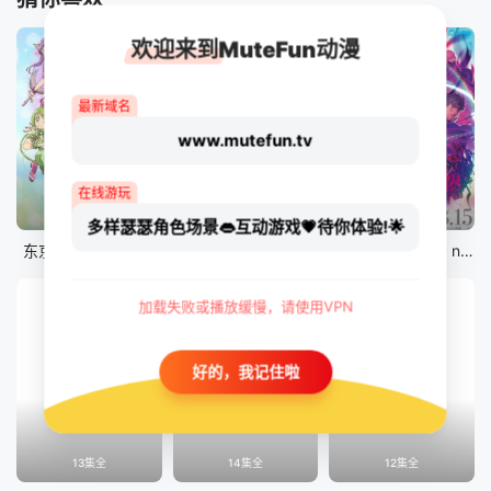
欢迎来到MuteFun动漫
最新域名
www.mutefun.tv
在线游玩
12集全
12集全
剧场版
多样瑟瑟角色场景👄互动游戏💗待你体验!🌟
东京猫猫 NEW～♡
真・进化果 实不知不觉踏上胜利的人生
剧场版 Fate/stay night [Heaven&#039;s Feel] III.spring song
加载失败或播放缓慢，请使用VPN
好的，我记住啦
13集全
14集全
12集全