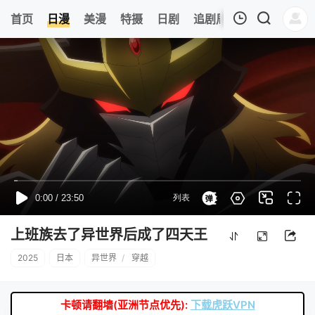
8
首页
日漫
美漫
特摄
日剧
追剧周表
今日更新
我的观影记录
暂无观看影片的记录
上班族去了异世界后成了四天王
2025
日本
异世界
/
穿越
卡顿请翻墙(亚洲节点优先):
下载虎跃VPN