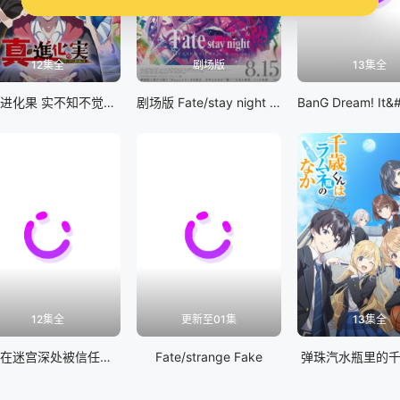
12集全
剧场版
13集全
真・进化果 实不知不觉踏上胜利的人生
剧场版 Fate/stay night [Heaven&#039;s Feel] III.spring song
12集全
更新至01集
13集全
差点在迷宫深处被信任的伙伴杀掉，但靠着天赐技能「无限扭蛋」获得等级9999的伙伴，我要向前队友和世界展开复仇&amp;「给他们好看！」
Fate/strange Fake
弹珠汽水瓶里的