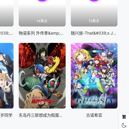
14集全
12集全
BanG Dream! It&#039;s MyGO!!!!!
物语系列 外传季&amp;怪物季
随兴旅-That&#039;s Journey-
24集全
更新至21集
千岁同学
东岛丹三郎想成为假面骑士
古诺希亚
繁