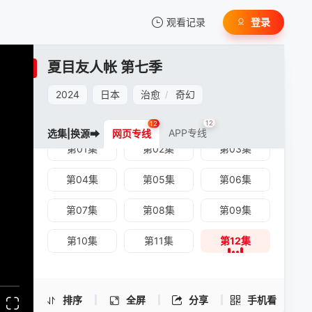
观看记录
登录
我的观影记录
夏目友人帐 第七季
2024
日本
治愈
奇幻
/
12
12
APP专线
选集|换源➡
网页专线
第01集
第02集
第03集
暂无观看影片的记录
夏目友人帐 第七季 -第12集
第04集
第05集
第06集
手机扫一扫继续看
第07集
第08集
第09集
第10集
第11集
第12集
排序
全屏
分享
手机看