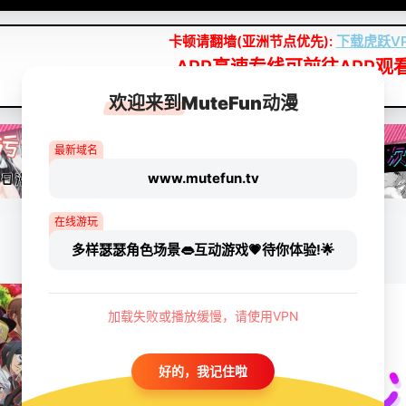
卡顿请翻墙(亚洲节点优先):
下载虎跃V
APP高速专线可前往APP观
点我下载APP（仅安卓/苹果暂无）
欢迎来到MuteFun动漫
最新域名
www.mutefun.tv
在线游玩
多样瑟瑟角色场景👄互动游戏💗待你体验!🌟
加载失败或播放缓慢，请使用VPN
好的，我记住啦