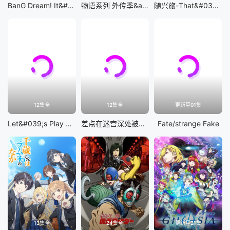
BanG Dream! It&#039;s MyGO!!!!!
物语系列 外传季&amp;怪物季
随兴旅-That&#039;s Journey-
12集全
12集全
更新至01集
Let&#039;s Play 充满挑战的人生
差点在迷宫深处被信任的伙伴杀掉，但靠着天赐技能「无限扭蛋」获得等级9999的伙伴，我要向前队友和世界展开复仇&amp;「给他们好看！」
Fate/strange Fake
13集全
24集全
更新至21集