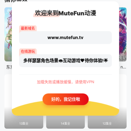
欢迎来到MuteFun动漫
最新域名
www.mutefun.tv
在线游玩
12集全
12集全
剧场版
多样瑟瑟角色场景👄互动游戏💗待你体验!🌟
东京猫猫 NEW～♡
真・进化果 实不知不觉踏上胜利的人生
剧场版 Fate/stay night [Heaven&#039;s Feel] III.spring song
加载失败或播放缓慢，请使用VPN
好的，我记住啦
13集全
14集全
12集全