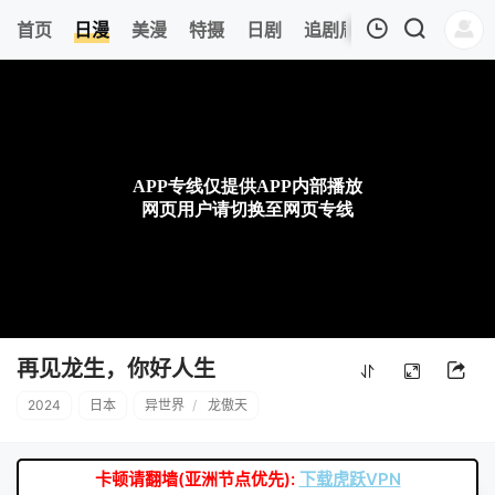
0
首页
日漫
美漫
特摄
日剧
追剧周表
今日更新
我的观影记录
暂无观看影片的记录
再见龙生，你好人生
2024
日本
异世界
/
龙傲天
卡顿请翻墙(亚洲节点优先):
下载虎跃VPN