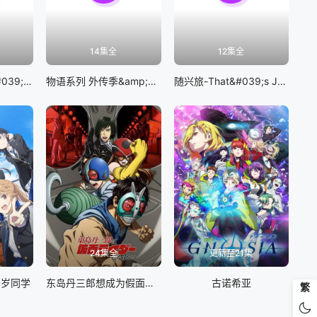
14集全
12集全
BanG Dream! It&#039;s MyGO!!!!!
物语系列 外传季&amp;怪物季
随兴旅-That&#039;s Journey-
24集全
更新至21集
千岁同学
东岛丹三郎想成为假面骑士
古诺希亚
繁