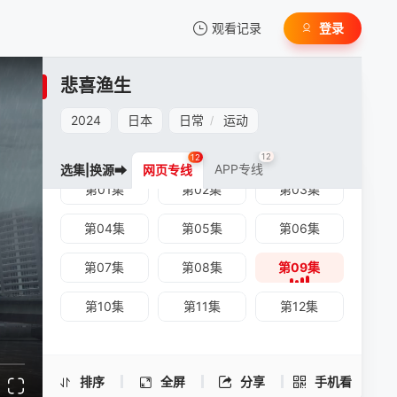
观看记录
登录
我的观影记录
悲喜渔生
2024
日本
日常
运动
/
12
12
APP专线
选集|换源➡
网页专线
第01集
第02集
第03集
暂无观看影片的记录
悲喜渔生 -第09集
第04集
第05集
第06集
手机扫一扫继续看
第07集
第08集
第09集
第10集
第11集
第12集
排序
全屏
分享
手机看