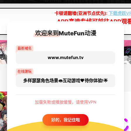
卡顿请翻墙(亚洲节点优先):
下载虎跃V
APP高速专线可前往APP观
点我下载APP（仅安卓/苹果暂无）
欢迎来到MuteFun动漫
最新域名
www.mutefun.tv
在线游玩
多样瑟瑟角色场景👄互动游戏💗待你体验!🌟
加载失败或播放缓慢，请使用VPN
好的，我记住啦