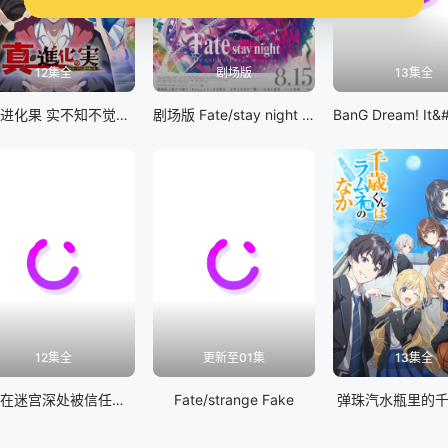
12集全
剧场版
13集全
真・进化果 实不知不觉踏上胜利的人生
剧场版 Fate/stay night [Heaven&#039;s Feel] III.spring song
12集全
更新至01集
13集全
差点在迷宫深处被信任的伙伴杀掉，但靠着天赐技能「无限扭蛋」获得等级9999的伙伴，我要向前队友和世界展开复仇&amp;「给他们好看！」
Fate/strange Fake
弹珠汽水瓶里的