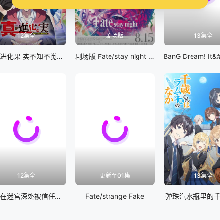
12集全
剧场版
13集全
真・进化果 实不知不觉踏上胜利的人生
剧场版 Fate/stay night [Heaven&#039;s Feel] III.spring song
12集全
更新至01集
13集全
差点在迷宫深处被信任的伙伴杀掉，但靠着天赐技能「无限扭蛋」获得等级9999的伙伴，我要向前队友和世界展开复仇&amp;「给他们好看！」
Fate/strange Fake
弹珠汽水瓶里的