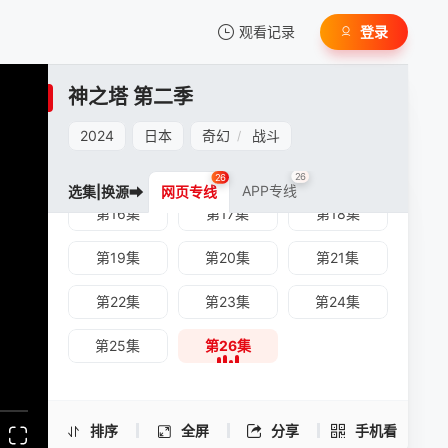
观看记录
登录
第04集
第05集
第06集
我的观影记录
第07集
第08集
第09集
神之塔 第二季
第10集
第11集
第12集
2024
日本
奇幻
战斗
/
第13集
第14集
第15集
26
26
APP专线
选集|换源➡
网页专线
第16集
第17集
第18集
暂无观看影片的记录
神之塔 第二季 -第26集
第19集
第20集
第21集
手机扫一扫继续看
第22集
第23集
第24集
第25集
第26集
排序
全屏
分享
手机看