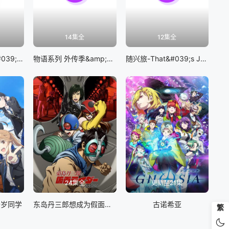
14集全
12集全
BanG Dream! It&#039;s MyGO!!!!!
物语系列 外传季&amp;怪物季
随兴旅-That&#039;s Journey-
24集全
更新至21集
千岁同学
东岛丹三郎想成为假面骑士
古诺希亚
繁