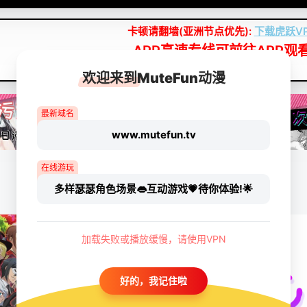
卡顿请翻墙(亚洲节点优先):
下载虎跃V
APP高速专线可前往APP观
点我下载APP（仅安卓/苹果暂无）
欢迎来到MuteFun动漫
最新域名
www.mutefun.tv
在线游玩
多样瑟瑟角色场景👄互动游戏💗待你体验!🌟
加载失败或播放缓慢，请使用VPN
好的，我记住啦