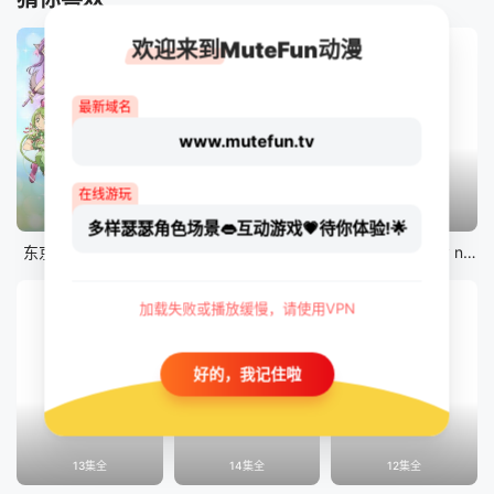
欢迎来到MuteFun动漫
最新域名
www.mutefun.tv
在线游玩
12集全
12集全
剧场版
多样瑟瑟角色场景👄互动游戏💗待你体验!🌟
东京猫猫 NEW～♡
真・进化果 实不知不觉踏上胜利的人生
剧场版 Fate/stay night [Heaven&#039;s Feel] III.spring song
加载失败或播放缓慢，请使用VPN
好的，我记住啦
13集全
14集全
12集全