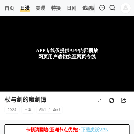
0
首页
日漫
美漫
特摄
日剧
追剧周表
今日更新
我的观影记录
暂无观看影片的记录
杖与剑的魔剑谭
2024
日本
战斗
/
奇幻
卡顿请翻墙(亚洲节点优先):
下载虎跃VPN