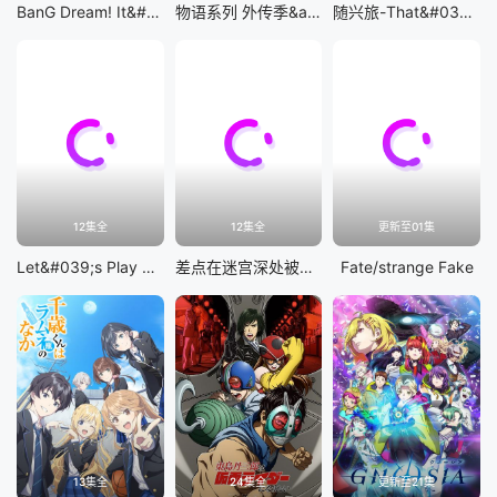
BanG Dream! It&#039;s MyGO!!!!!
物语系列 外传季&amp;怪物季
随兴旅-That&#039;s Journey-
12集全
12集全
更新至01集
Let&#039;s Play 充满挑战的人生
差点在迷宫深处被信任的伙伴杀掉，但靠着天赐技能「无限扭蛋」获得等级9999的伙伴，我要向前队友和世界展开复仇&amp;「给他们好看！」
Fate/strange Fake
13集全
24集全
更新至21集