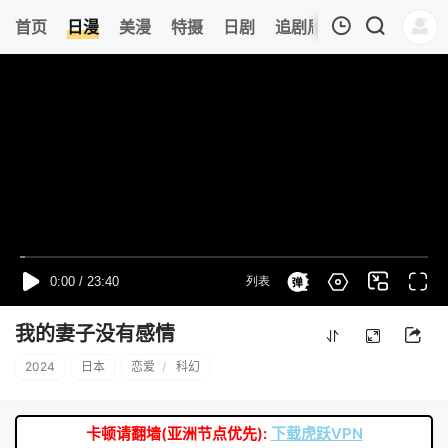
8
首页
日漫
美漫
特摄
日剧
追剧周表
今日更新
我的观影记录
暂无观看影片的记录
我的妻子没有感情
2024
日本
恋爱
/
科幻
卡顿请翻墙(亚洲节点优先):
下载虎跃VPN