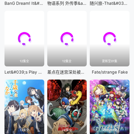
BanG Dream! It&#039;s MyGO!!!!!
物语系列 外传季&amp;怪物季
随兴旅-That&#039;s Journey-
12集全
12集全
更新至01集
Let&#039;s Play 充满挑战的人生
差点在迷宫深处被信任的伙伴杀掉，但靠着天赐技能「无限扭蛋」获得等级9999的伙伴，我要向前队友和世界展开复仇&amp;「给他们好看！」
Fate/strange Fake
13集全
24集全
更新至21集