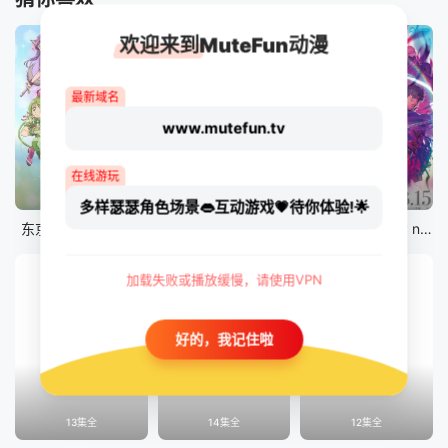
欢迎来到MuteFun动漫
最新域名
www.mutefun.tv
在线游玩
12集全
12集全
剧场版
多样瑟瑟角色场景👄互动游戏💗待你体验!🌟
东京猫猫 NEW～♡
真・进化果 实不知不觉踏上胜利的人生
剧场版 Fate/stay night [Heaven&#039;s Feel] III.spring song
加载失败或播放缓慢，请使用VPN
好的，我记住啦
13集全
14集全
12集全