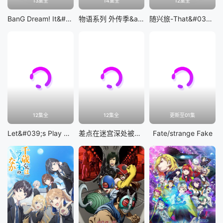
13集全
14集全
12集全
BanG Dream! It&#039;s MyGO!!!!!
物语系列 外传季&amp;怪物季
随兴旅-That&#039;s Journey-
12集全
12集全
更新至01集
Let&#039;s Play 充满挑战的人生
差点在迷宫深处被信任的伙伴杀掉，但靠着天赐技能「无限扭蛋」获得等级9999的伙伴，我要向前队友和世界展开复仇&amp;「给他们好看！」
Fate/strange Fake