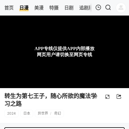
6
首页
日漫
美漫
特摄
日剧
追剧周表
今日更新
我的观影记录
暂无观看影片的记录
转生为第七王子，随心所欲的魔法学
习之路
2024
日本
异世界
/
奇幻