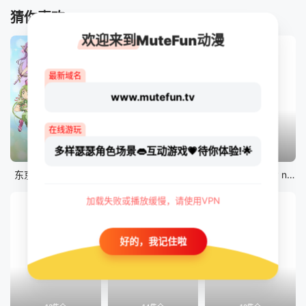
猜你喜欢
欢迎来到MuteFun动漫
最新域名
www.mutefun.tv
在线游玩
多样瑟瑟角色场景👄互动游戏💗待你体验!🌟
12集全
12集全
剧场版
东京猫猫 NEW～♡
真・进化果 实不知不觉踏上胜利的人生
剧场版 Fate/stay night [Heaven&#039;s Feel] III.spring song
加载失败或播放缓慢，请使用VPN
好的，我记住啦