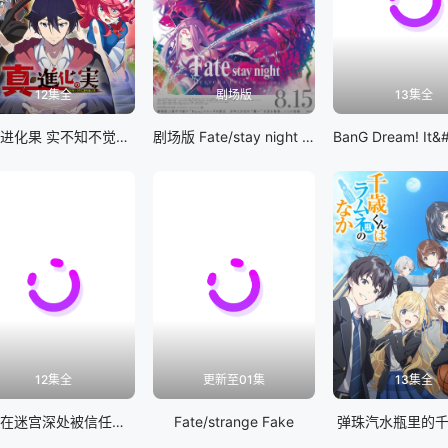
12集全
剧场版
13集全
真・进化果 实不知不觉踏上胜利的人生
剧场版 Fate/stay night [Heaven&#039;s Feel] III.spring song
12集全
更新至01集
13集全
差点在迷宫深处被信任的伙伴杀掉，但靠着天赐技能「无限扭蛋」获得等级9999的伙伴，我要向前队友和世界展开复仇&amp;「给他们好看！」
Fate/strange Fake
弹珠汽水瓶里的