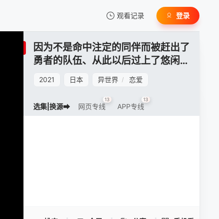
观看记录
登录
我的观影记录
因为不是命中注定的同伴而被赶出了
勇者的队伍、从此以后过上了悠闲的
隐居生活
2021
日本
异世界
恋爱
/
13
13
选集|换源➡
网页专线
APP专线
暂无观看影片的记录
因为不是命中注定的同伴而被赶出了勇者的
队伍、从此以后过上了悠闲的隐居生活 -
手机扫一扫继续看