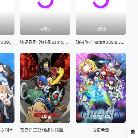
14集全
12集全
BanG Dream! It&#039;s MyGO!!!!!
物语系列 外传季&amp;怪物季
随兴旅-That&#039;s Journey-
24集全
更新至21集
千岁同学
东岛丹三郎想成为假面骑士
古诺希亚
繁