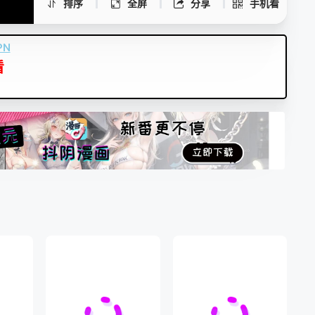
排序
全屏
分享
手机看
PN
看