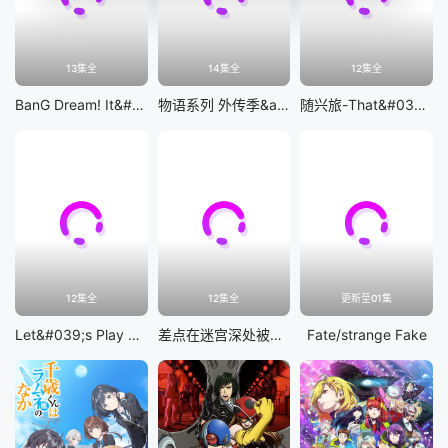
13集全
14集全
12集全
BanG Dream! It&#039;s MyGO!!!!!
物语系列 外传季&amp;怪物季
随兴旅-That&#039;s Journey-
12集全
12集全
更新至01集
Let&#039;s Play 充满挑战的人生
差点在迷宫深处被信任的伙伴杀掉，但靠着天赐技能「无限扭蛋」获得等级9999的伙伴，我要向前队友和世界展开复仇&amp;「给他们好看！」
Fate/strange Fake