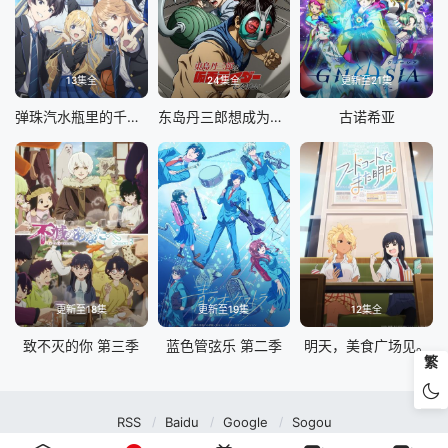
13集全
24集全
更新至21集
弹珠汽水瓶里的千岁同学
东岛丹三郎想成为假面骑士
古诺希亚
更新至18集
更新至19集
12集全
致不灭的你 第三季
蓝色管弦乐 第二季
明天，美食广场见。
繁
RSS
Baidu
Google
Sogou
MuteFun动漫网站-无声乐趣-(゜-゜)つロ 干杯~MuteFun动漫网站所有内容均来