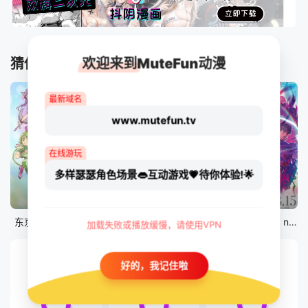
欢迎来到MuteFun动漫
猜你喜欢
最新域名
www.mutefun.tv
在线游玩
多样瑟瑟角色场景👄互动游戏💗待你体验!🌟
12集全
12集全
剧场版
东京猫猫 NEW～♡
真・进化果 实不知不觉踏上胜利的人生
剧场版 Fate/stay night [Heaven&#039;s Feel] III.spring song
加载失败或播放缓慢，请使用VPN
好的，我记住啦