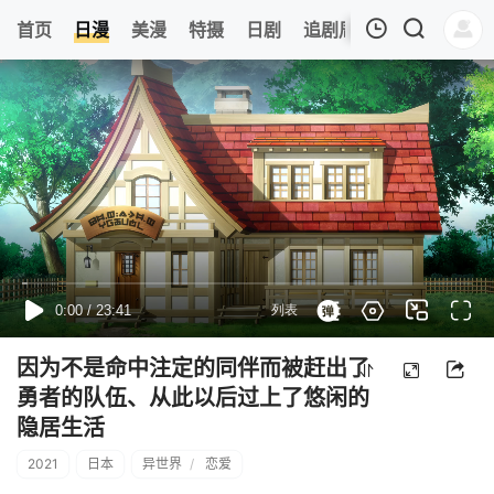
0
首页
日漫
美漫
特摄
日剧
追剧周表
今日更新
我的观影记录
暂无观看影片的记录
因为不是命中注定的同伴而被赶出了
勇者的队伍、从此以后过上了悠闲的
隐居生活
2021
日本
异世界
/
恋爱