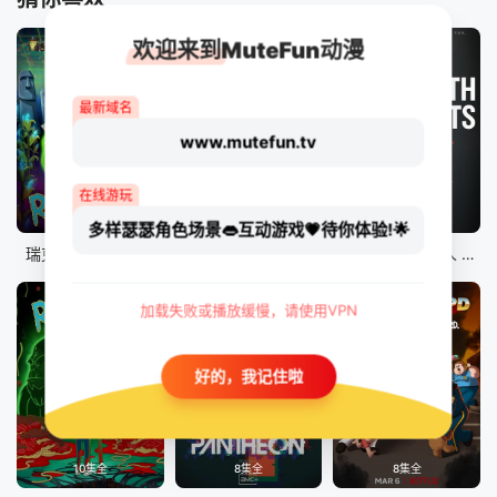
欢迎来到MuteFun动漫
最新域名
www.mutefun.tv
在线游玩
10集全
8集全
9集全
多样瑟瑟角色场景👄互动游戏💗待你体验!🌟
瑞克和莫蒂 第八季
爱、死亡和机器人 第二季
爱、死亡和机器人 第三季
加载失败或播放缓慢，请使用VPN
好的，我记住啦
10集全
8集全
8集全