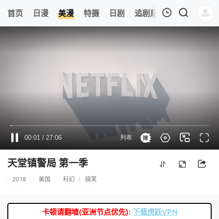
0
首页
日漫
美漫
特摄
日剧
追剧周表
今日更新
我的观影记录
暂无观看影片的记录
天堂镇警局 第一季
2018
美国
科幻
/
搞笑
卡顿请翻墙(亚洲节点优先):
下载虎跃VPN