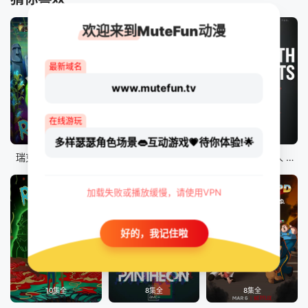
欢迎来到MuteFun动漫
最新域名
www.mutefun.tv
在线游玩
10集全
8集全
9集全
多样瑟瑟角色场景👄互动游戏💗待你体验!🌟
瑞克和莫蒂 第八季
爱、死亡和机器人 第二季
爱、死亡和机器人 第三季
加载失败或播放缓慢，请使用VPN
好的，我记住啦
10集全
8集全
8集全