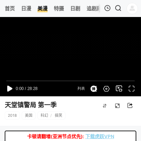
8
首页
日漫
美漫
特摄
日剧
追剧周表
今日更新
我的观影记录
暂无观看影片的记录
天堂镇警局 第一季
2018
美国
科幻
/
搞笑
卡顿请翻墙(亚洲节点优先):
下载虎跃VPN